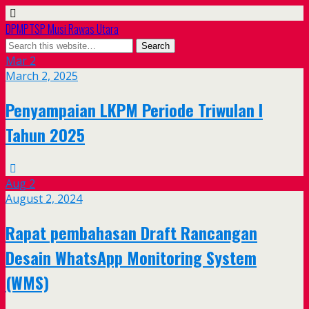
DPMPTSP Musi Rawas Utara
Mar
2
March 2, 2025
Penyampaian LKPM Periode Triwulan I
Tahun 2025
Aug
2
August 2, 2024
Rapat pembahasan Draft Rancangan
Desain WhatsApp Monitoring System
(WMS)