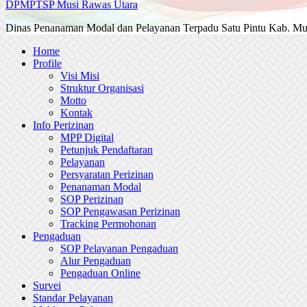
DPMPTSP Musi Rawas Utara
Dinas Penanaman Modal dan Pelayanan Terpadu Satu Pintu Kab. Mu
Home
Profile
Visi Misi
Struktur Organisasi
Motto
Kontak
Info Perizinan
MPP Digital
Petunjuk Pendaftaran
Pelayanan
Persyaratan Perizinan
Penanaman Modal
SOP Perizinan
SOP Pengawasan Perizinan
Tracking Permohonan
Pengaduan
SOP Pelayanan Pengaduan
Alur Pengaduan
Pengaduan Online
Survei
Standar Pelayanan