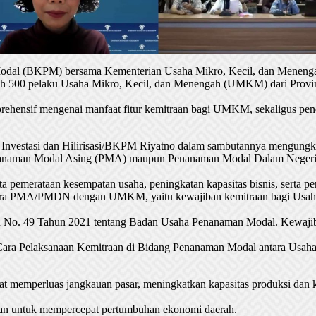
 Modal (BKPM) bersama Kementerian Usaha Mikro, Kecil, dan Menenga
oleh 500 pelaku Usaha Mikro, Kecil, dan Menengah (UMKM) dari Provin
rehensif mengenai manfaat fitur kemitraan bagi UMKM, sekaligus pen
nvestasi dan Hilirisasi/BKPM Riyatno dalam sambutannya mengungk
 Penanaman Modal Asing (PMA) maupun Penanaman Modal Dalam Nege
a pemerataan kesempatan usaha, peningkatan kapasitas bisnis, serta pe
ara PMA/PMDN dengan UMKM, yaitu kewajiban kemitraan bagi Usaha Be
iden No. 49 Tahun 2021 tentang Badan Usaha Penanaman Modal. Kewaji
ara Pelaksanaan Kemitraan di Bidang Penanaman Modal antara Usaha 
memperluas jangkauan pasar, meningkatkan kapasitas produksi dan kua
kan untuk mempercepat pertumbuhan ekonomi daerah.