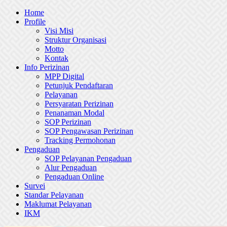
Skip
Home
to
Profile
content
Visi Misi
Struktur Organisasi
Motto
Kontak
Info Perizinan
MPP Digital
Petunjuk Pendaftaran
Pelayanan
Persyaratan Perizinan
Penanaman Modal
SOP Perizinan
SOP Pengawasan Perizinan
Tracking Permohonan
Pengaduan
SOP Pelayanan Pengaduan
Alur Pengaduan
Pengaduan Online
Survei
Standar Pelayanan
Maklumat Pelayanan
IKM