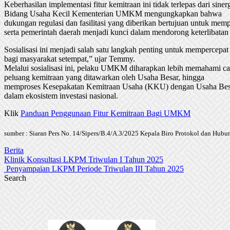
Keberhasilan implementasi fitur kemitraan ini tidak terlepas dari 
Bidang Usaha Kecil Kementerian UMKM mengungkapkan bahwa
dukungan regulasi dan fasilitasi yang diberikan bertujuan untuk me
serta pemerintah daerah menjadi kunci dalam mendorong keterlibat
Sosialisasi ini menjadi salah satu langkah penting untuk memperce
bagi masyarakat setempat,” ujar Temmy.
Melalui sosialisasi ini, pelaku UMKM diharapkan lebih memahami ca
peluang kemitraan yang ditawarkan oleh Usaha Besar, hingga
memproses Kesepakatan Kemitraan Usaha (KKU) dengan Usaha Be
dalam ekosistem investasi nasional.
Klik
Panduan Penggunaan Fitur Kemitraan Bagi UMKM
sumber : Siaran Pers No. 14/Sipers/B.4/A.3/2025 Kepala Biro Protokol dan Hub
Berita
Post
Klinik Konsultasi LKPM Triwulan I Tahun 2025
Penyampaian LKPM Periode Triwulan III Tahun 2025
navigation
Search