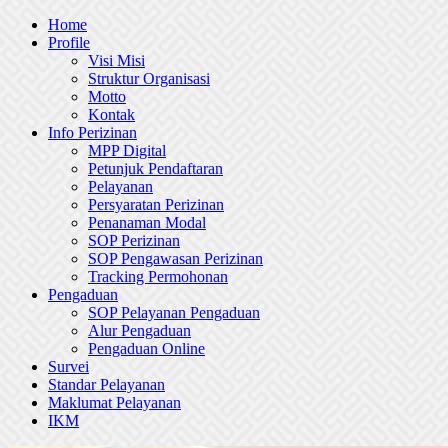
Skip
Home
to
Profile
content
Visi Misi
Struktur Organisasi
Motto
Kontak
Info Perizinan
MPP Digital
Petunjuk Pendaftaran
Pelayanan
Persyaratan Perizinan
Penanaman Modal
SOP Perizinan
SOP Pengawasan Perizinan
Tracking Permohonan
Pengaduan
SOP Pelayanan Pengaduan
Alur Pengaduan
Pengaduan Online
Survei
Standar Pelayanan
Maklumat Pelayanan
IKM