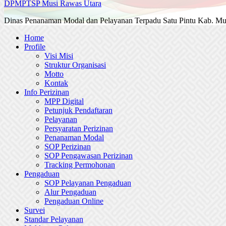
DPMPTSP Musi Rawas Utara
Dinas Penanaman Modal dan Pelayanan Terpadu Satu Pintu Kab. Mu
Home
Profile
Visi Misi
Struktur Organisasi
Motto
Kontak
Info Perizinan
MPP Digital
Petunjuk Pendaftaran
Pelayanan
Persyaratan Perizinan
Penanaman Modal
SOP Perizinan
SOP Pengawasan Perizinan
Tracking Permohonan
Pengaduan
SOP Pelayanan Pengaduan
Alur Pengaduan
Pengaduan Online
Survei
Standar Pelayanan