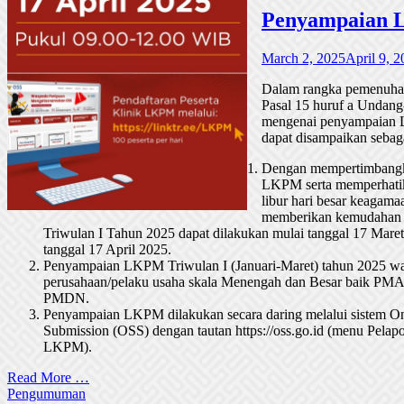
Penyampaian L
March 2, 2025
April 9, 
Dalam rangka pemenuhan
Pasal 15 huruf a Unda
mengenai penyampaian 
dapat disampaikan sebaga
Dengan mempertimbangk
LKPM serta memperhatik
libur hari besar keagama
memberikan kemudahan 
Triwulan I Tahun 2025 dapat dilakukan mulai tanggal 17 Mare
tanggal 17 April 2025.
Penyampaian LKPM Triwulan I (Januari-Maret) tahun 2025 wa
perusahaan/pelaku usaha skala Menengah dan Besar baik PM
PMDN.
Penyampaian LKPM dilakukan secara daring melalui sistem On
Submission (OSS) dengan tautan https://oss.go.id (menu Pelap
LKPM).
Read More …
Pengumuman