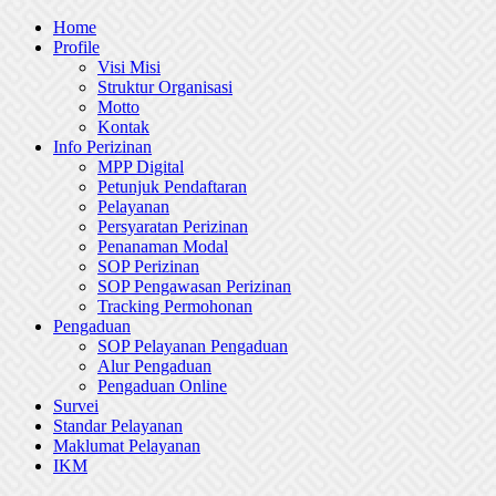
Skip
Home
to
Profile
content
Visi Misi
Struktur Organisasi
Motto
Kontak
Info Perizinan
MPP Digital
Petunjuk Pendaftaran
Pelayanan
Persyaratan Perizinan
Penanaman Modal
SOP Perizinan
SOP Pengawasan Perizinan
Tracking Permohonan
Pengaduan
SOP Pelayanan Pengaduan
Alur Pengaduan
Pengaduan Online
Survei
Standar Pelayanan
Maklumat Pelayanan
IKM