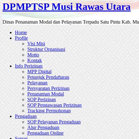
DPMPTSP Musi Rawas Utara
Dinas Penanaman Modal dan Pelayanan Terpadu Satu Pintu Kab. Mu
Home
Profile
Visi Misi
Struktur Organisasi
Motto
Kontak
Info Perizinan
MPP Digital
Petunjuk Pendaftaran
Pelayanan
Persyaratan Perizinan
Penanaman Modal
SOP Perizinan
SOP Pengawasan Perizinan
Tracking Permohonan
Pengaduan
SOP Pelayanan Pengaduan
Alur Pengaduan
Pengaduan Online
Survei