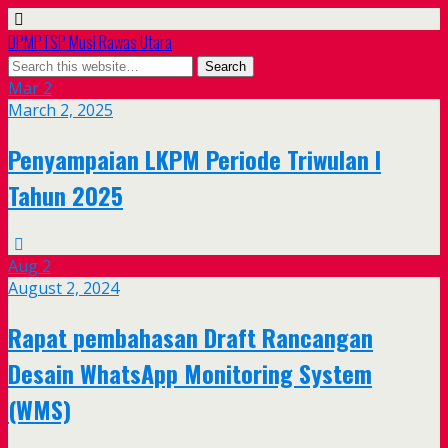
DPMPTSP Musi Rawas Utara
Mar
2
March 2, 2025
Penyampaian LKPM Periode Triwulan I
Tahun 2025
Aug
2
August 2, 2024
Rapat pembahasan Draft Rancangan
Desain WhatsApp Monitoring System
(WMS)