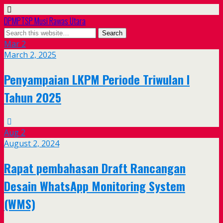
DPMPTSP Musi Rawas Utara
Mar
2
March 2, 2025
Penyampaian LKPM Periode Triwulan I
Tahun 2025
Aug
2
August 2, 2024
Rapat pembahasan Draft Rancangan
Desain WhatsApp Monitoring System
(WMS)