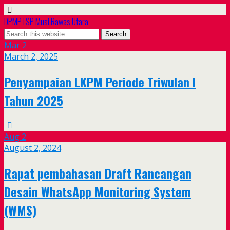
DPMPTSP Musi Rawas Utara
Mar
2
March 2, 2025
Penyampaian LKPM Periode Triwulan I
Tahun 2025
Aug
2
August 2, 2024
Rapat pembahasan Draft Rancangan
Desain WhatsApp Monitoring System
(WMS)