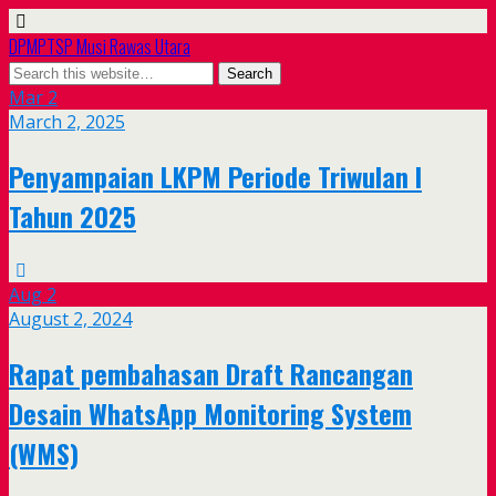
DPMPTSP Musi Rawas Utara
Mar
2
March 2, 2025
Penyampaian LKPM Periode Triwulan I
Tahun 2025
Aug
2
August 2, 2024
Rapat pembahasan Draft Rancangan
Desain WhatsApp Monitoring System
(WMS)