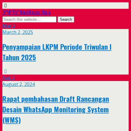
DPMPTSP Musi Rawas Utara
Mar
2
March 2, 2025
Penyampaian LKPM Periode Triwulan I
Tahun 2025
Aug
2
August 2, 2024
Rapat pembahasan Draft Rancangan
Desain WhatsApp Monitoring System
(WMS)