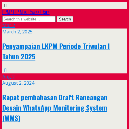
DPMPTSP Musi Rawas Utara
Mar
2
March 2, 2025
Penyampaian LKPM Periode Triwulan I
Tahun 2025
Aug
2
August 2, 2024
Rapat pembahasan Draft Rancangan
Desain WhatsApp Monitoring System
(WMS)