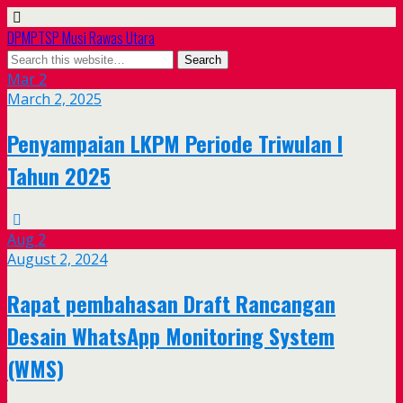
DPMPTSP Musi Rawas Utara
Mar
2
March 2, 2025
Penyampaian LKPM Periode Triwulan I
Tahun 2025
Aug
2
August 2, 2024
Rapat pembahasan Draft Rancangan
Desain WhatsApp Monitoring System
(WMS)