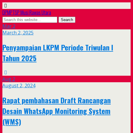
DPMPTSP Musi Rawas Utara
Mar
2
March 2, 2025
Penyampaian LKPM Periode Triwulan I
Tahun 2025
Aug
2
August 2, 2024
Rapat pembahasan Draft Rancangan
Desain WhatsApp Monitoring System
(WMS)