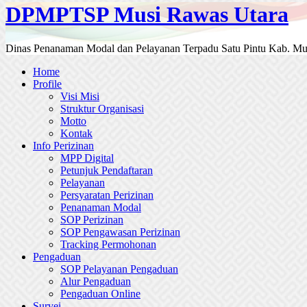
DPMPTSP Musi Rawas Utara
Dinas Penanaman Modal dan Pelayanan Terpadu Satu Pintu Kab. Mu
Home
Profile
Visi Misi
Struktur Organisasi
Motto
Kontak
Info Perizinan
MPP Digital
Petunjuk Pendaftaran
Pelayanan
Persyaratan Perizinan
Penanaman Modal
SOP Perizinan
SOP Pengawasan Perizinan
Tracking Permohonan
Pengaduan
SOP Pelayanan Pengaduan
Alur Pengaduan
Pengaduan Online
Survei