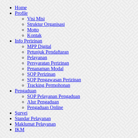
Skip
Home
to
Profile
content
Visi Misi
Struktur Organisasi
Motto
Kontak
Info Perizinan
MPP Digital
Petunjuk Pendaftaran
Pelayanan
Persyaratan Perizinan
Penanaman Modal
SOP Perizinan
SOP Pengawasan Perizinan
Tracking Permohonan
Pengaduan
SOP Pelayanan Pengaduan
Alur Pengaduan
Pengaduan Online
Survei
Standar Pelayanan
Maklumat Pelayanan
IKM