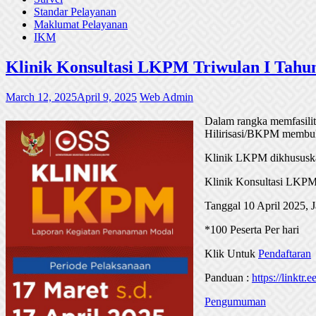
Standar Pelayanan
Maklumat Pelayanan
IKM
Klinik Konsultasi LKPM Triwulan I Tahu
March 12, 2025
April 9, 2025
Web Admin
Dalam rangka memfasili
Hilirisasi/BKPM membuka
Klinik LKPM dikhususka
Klinik Konsultasi LKPM
Tanggal 10 April 2025,
*100 Peserta Per hari
Klik Untuk
Pendaftaran
Panduan :
https://linktr
Pengumuman