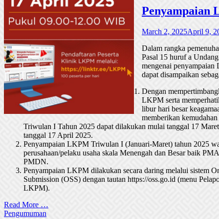
Penyampaian L
March 2, 2025
April 9, 
Dalam rangka pemenuhan
Pasal 15 huruf a Unda
mengenai penyampaian 
dapat disampaikan sebaga
Dengan mempertimbangk
LKPM serta memperhatik
libur hari besar keagama
memberikan kemudahan 
Triwulan I Tahun 2025 dapat dilakukan mulai tanggal 17 Mare
tanggal 17 April 2025.
Penyampaian LKPM Triwulan I (Januari-Maret) tahun 2025 wa
perusahaan/pelaku usaha skala Menengah dan Besar baik PM
PMDN.
Penyampaian LKPM dilakukan secara daring melalui sistem On
Submission (OSS) dengan tautan https://oss.go.id (menu Pelap
LKPM).
Read More …
Pengumuman