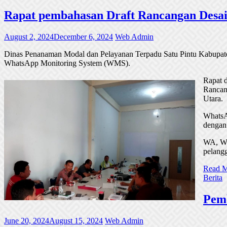
Rapat pembahasan Draft Rancangan Desa
August 2, 2024
December 6, 2024
Web Admin
Dinas Penanaman Modal dan Pelayanan Terpadu Satu Pintu Kabupa
WhatsApp Monitoring System (WMS).
Rapat d
Rancan
Utara.
WhatsA
dengan 
WA, WM
pelangg
Read 
Berita
Pemb
June 20, 2024
August 15, 2024
Web Admin