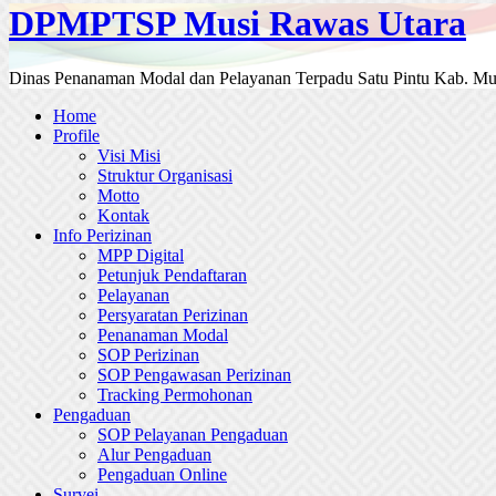
DPMPTSP Musi Rawas Utara
Dinas Penanaman Modal dan Pelayanan Terpadu Satu Pintu Kab. Mu
Home
Profile
Visi Misi
Struktur Organisasi
Motto
Kontak
Info Perizinan
MPP Digital
Petunjuk Pendaftaran
Pelayanan
Persyaratan Perizinan
Penanaman Modal
SOP Perizinan
SOP Pengawasan Perizinan
Tracking Permohonan
Pengaduan
SOP Pelayanan Pengaduan
Alur Pengaduan
Pengaduan Online
Survei