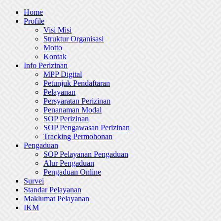
Skip
Home
to
Profile
content
Visi Misi
Struktur Organisasi
Motto
Kontak
Info Perizinan
MPP Digital
Petunjuk Pendaftaran
Pelayanan
Persyaratan Perizinan
Penanaman Modal
SOP Perizinan
SOP Pengawasan Perizinan
Tracking Permohonan
Pengaduan
SOP Pelayanan Pengaduan
Alur Pengaduan
Pengaduan Online
Survei
Standar Pelayanan
Maklumat Pelayanan
IKM