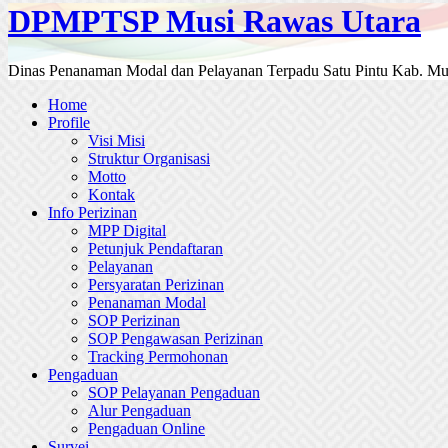
DPMPTSP Musi Rawas Utara
Dinas Penanaman Modal dan Pelayanan Terpadu Satu Pintu Kab. Mu
Home
Profile
Visi Misi
Struktur Organisasi
Motto
Kontak
Info Perizinan
MPP Digital
Petunjuk Pendaftaran
Pelayanan
Persyaratan Perizinan
Penanaman Modal
SOP Perizinan
SOP Pengawasan Perizinan
Tracking Permohonan
Pengaduan
SOP Pelayanan Pengaduan
Alur Pengaduan
Pengaduan Online
Survei