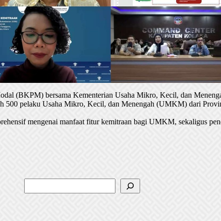
 Modal (BKPM) bersama Kementerian Usaha Mikro, Kecil, dan Menenga
oleh 500 pelaku Usaha Mikro, Kecil, dan Menengah (UMKM) dari Provin
rehensif mengenai manfaat fitur kemitraan bagi UMKM, sekaligus pen