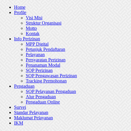
Skip
Home
to
Profile
content
Visi Misi
Struktur Organisasi
Motto
Kontak
Info Perizinan
MPP Digital
Petunjuk Pendaftaran
Pelayanan
Persyaratan Perizinan
Penanaman Modal
SOP Perizinan
SOP Pengawasan Perizinan
Tracking Permohonan
Pengaduan
SOP Pelayanan Pengaduan
Alur Pengaduan
Pengaduan Online
Survei
Standar Pelayanan
Maklumat Pelayanan
IKM