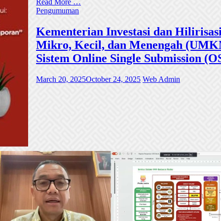
Read More …
Pengumuman
Kementerian Investasi dan Hiliri
Mikro, Kecil, dan Menengah (UMKM)
Sistem Online Single Submission (O
March 20, 2025
October 24, 2025
Web Admin