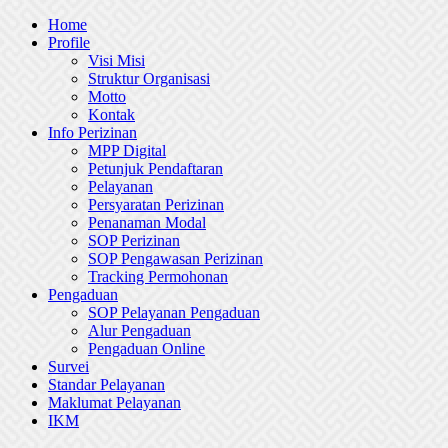
Skip
Home
to
Profile
content
Visi Misi
Struktur Organisasi
Motto
Kontak
Info Perizinan
MPP Digital
Petunjuk Pendaftaran
Pelayanan
Persyaratan Perizinan
Penanaman Modal
SOP Perizinan
SOP Pengawasan Perizinan
Tracking Permohonan
Pengaduan
SOP Pelayanan Pengaduan
Alur Pengaduan
Pengaduan Online
Survei
Standar Pelayanan
Maklumat Pelayanan
IKM