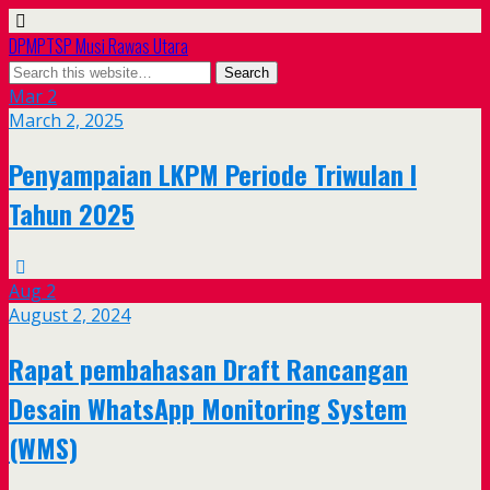
DPMPTSP Musi Rawas Utara
Mar
2
March 2, 2025
Penyampaian LKPM Periode Triwulan I
Tahun 2025
Aug
2
August 2, 2024
Rapat pembahasan Draft Rancangan
Desain WhatsApp Monitoring System
(WMS)