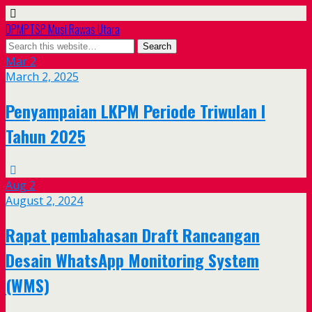
DPMPTSP Musi Rawas Utara
Mar
2
March 2, 2025
Penyampaian LKPM Periode Triwulan I
Tahun 2025
Aug
2
August 2, 2024
Rapat pembahasan Draft Rancangan
Desain WhatsApp Monitoring System
(WMS)