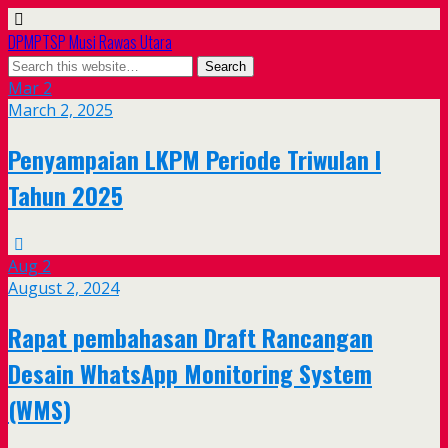
DPMPTSP Musi Rawas Utara
Mar
2
March 2, 2025
Penyampaian LKPM Periode Triwulan I
Tahun 2025
Aug
2
August 2, 2024
Rapat pembahasan Draft Rancangan
Desain WhatsApp Monitoring System
(WMS)