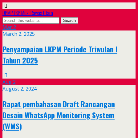
DPMPTSP Musi Rawas Utara
Mar
2
March 2, 2025
Penyampaian LKPM Periode Triwulan I
Tahun 2025
Aug
2
August 2, 2024
Rapat pembahasan Draft Rancangan
Desain WhatsApp Monitoring System
(WMS)