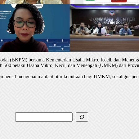
 Modal (BKPM) bersama Kementerian Usaha Mikro, Kecil, dan Menenga
oleh 500 pelaku Usaha Mikro, Kecil, dan Menengah (UMKM) dari Provin
rehensif mengenai manfaat fitur kemitraan bagi UMKM, sekaligus pen