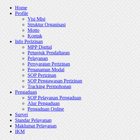
Skip
Home
to
Profile
content
Visi Misi
Struktur Organisasi
Motto
Kontak
Info Perizinan
MPP Digital
Petunjuk Pendaftaran
Pelayanan
Persyaratan Perizinan
Penanaman Modal
SOP Perizinan
SOP Pengawasan Perizinan
Tracking Permohonan
Pengaduan
SOP Pelayanan Pengaduan
Alur Pengaduan
Pengaduan Online
Survei
Standar Pelayanan
Maklumat Pelayanan
IKM