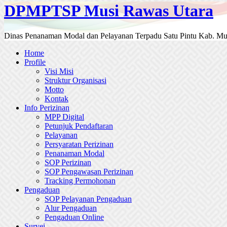
DPMPTSP Musi Rawas Utara
Dinas Penanaman Modal dan Pelayanan Terpadu Satu Pintu Kab. Mu
Home
Profile
Visi Misi
Struktur Organisasi
Motto
Kontak
Info Perizinan
MPP Digital
Petunjuk Pendaftaran
Pelayanan
Persyaratan Perizinan
Penanaman Modal
SOP Perizinan
SOP Pengawasan Perizinan
Tracking Permohonan
Pengaduan
SOP Pelayanan Pengaduan
Alur Pengaduan
Pengaduan Online
Survei