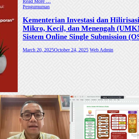
Read More …
Pengumuman
Kementerian Investasi dan Hiliri
Mikro, Kecil, dan Menengah (UMKM)
Sistem Online Single Submission (O
March 20, 2025
October 24, 2025
Web Admin