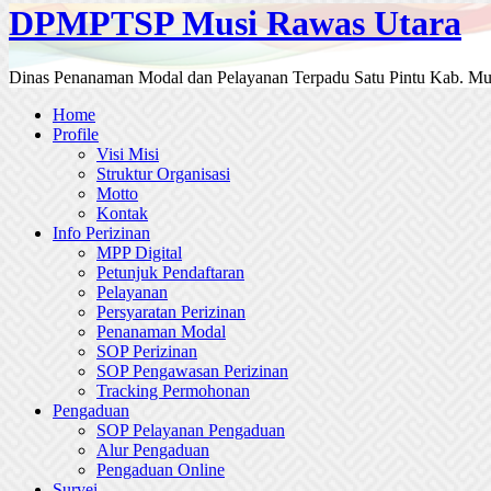
DPMPTSP Musi Rawas Utara
Dinas Penanaman Modal dan Pelayanan Terpadu Satu Pintu Kab. Mu
Home
Profile
Visi Misi
Struktur Organisasi
Motto
Kontak
Info Perizinan
MPP Digital
Petunjuk Pendaftaran
Pelayanan
Persyaratan Perizinan
Penanaman Modal
SOP Perizinan
SOP Pengawasan Perizinan
Tracking Permohonan
Pengaduan
SOP Pelayanan Pengaduan
Alur Pengaduan
Pengaduan Online
Survei