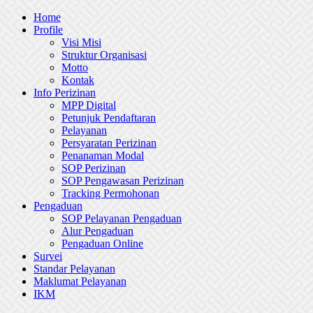
Skip
Home
to
Profile
content
Visi Misi
Struktur Organisasi
Motto
Kontak
Info Perizinan
MPP Digital
Petunjuk Pendaftaran
Pelayanan
Persyaratan Perizinan
Penanaman Modal
SOP Perizinan
SOP Pengawasan Perizinan
Tracking Permohonan
Pengaduan
SOP Pelayanan Pengaduan
Alur Pengaduan
Pengaduan Online
Survei
Standar Pelayanan
Maklumat Pelayanan
IKM