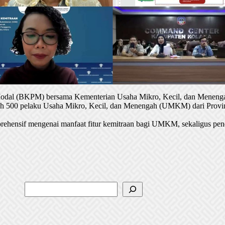
 Modal (BKPM) bersama Kementerian Usaha Mikro, Kecil, dan Menenga
oleh 500 pelaku Usaha Mikro, Kecil, dan Menengah (UMKM) dari Provin
rehensif mengenai manfaat fitur kemitraan bagi UMKM, sekaligus pen