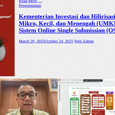
Read More …
Pengumuman
Kementerian Investasi dan Hiliri
Mikro, Kecil, dan Menengah (UMKM)
Sistem Online Single Submission (O
March 20, 2025
October 24, 2025
Web Admin