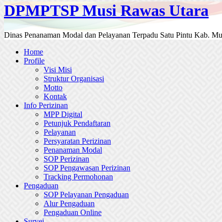
DPMPTSP Musi Rawas Utara
Dinas Penanaman Modal dan Pelayanan Terpadu Satu Pintu Kab. Mu
Home
Profile
Visi Misi
Struktur Organisasi
Motto
Kontak
Info Perizinan
MPP Digital
Petunjuk Pendaftaran
Pelayanan
Persyaratan Perizinan
Penanaman Modal
SOP Perizinan
SOP Pengawasan Perizinan
Tracking Permohonan
Pengaduan
SOP Pelayanan Pengaduan
Alur Pengaduan
Pengaduan Online
Survei