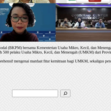
 Modal (BKPM) bersama Kementerian Usaha Mikro, Kecil, dan Menenga
oleh 500 pelaku Usaha Mikro, Kecil, dan Menengah (UMKM) dari Provin
rehensif mengenai manfaat fitur kemitraan bagi UMKM, sekaligus pen