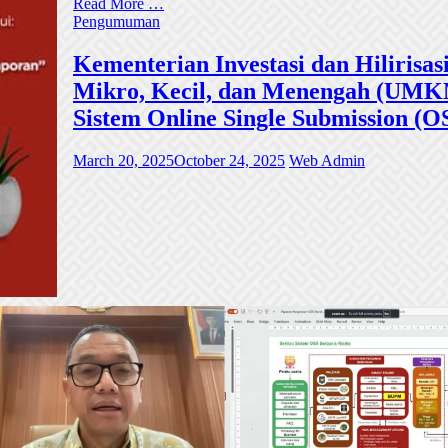
Read More …
Pengumuman
Kementerian Investasi dan Hiliri
Mikro, Kecil, dan Menengah (UMKM)
Sistem Online Single Submission (O
March 20, 2025
October 24, 2025
Web Admin