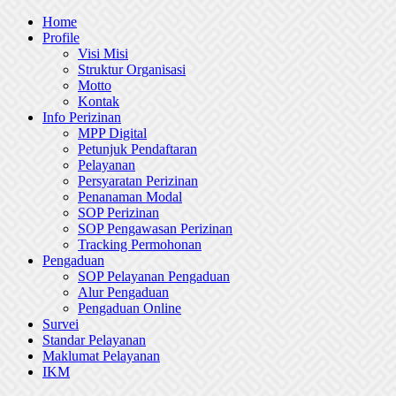
Skip
Home
to
Profile
content
Visi Misi
Struktur Organisasi
Motto
Kontak
Info Perizinan
MPP Digital
Petunjuk Pendaftaran
Pelayanan
Persyaratan Perizinan
Penanaman Modal
SOP Perizinan
SOP Pengawasan Perizinan
Tracking Permohonan
Pengaduan
SOP Pelayanan Pengaduan
Alur Pengaduan
Pengaduan Online
Survei
Standar Pelayanan
Maklumat Pelayanan
IKM