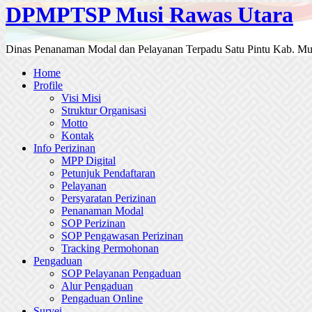
DPMPTSP Musi Rawas Utara
Dinas Penanaman Modal dan Pelayanan Terpadu Satu Pintu Kab. Mu
Home
Profile
Visi Misi
Struktur Organisasi
Motto
Kontak
Info Perizinan
MPP Digital
Petunjuk Pendaftaran
Pelayanan
Persyaratan Perizinan
Penanaman Modal
SOP Perizinan
SOP Pengawasan Perizinan
Tracking Permohonan
Pengaduan
SOP Pelayanan Pengaduan
Alur Pengaduan
Pengaduan Online
Survei