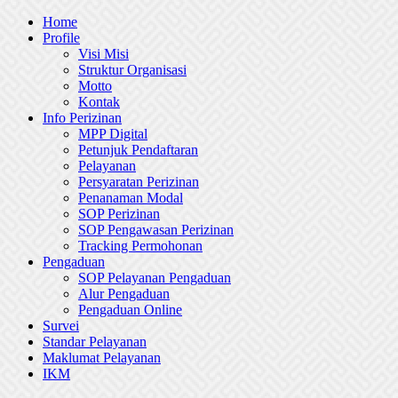
Skip
Home
to
Profile
content
Visi Misi
Struktur Organisasi
Motto
Kontak
Info Perizinan
MPP Digital
Petunjuk Pendaftaran
Pelayanan
Persyaratan Perizinan
Penanaman Modal
SOP Perizinan
SOP Pengawasan Perizinan
Tracking Permohonan
Pengaduan
SOP Pelayanan Pengaduan
Alur Pengaduan
Pengaduan Online
Survei
Standar Pelayanan
Maklumat Pelayanan
IKM