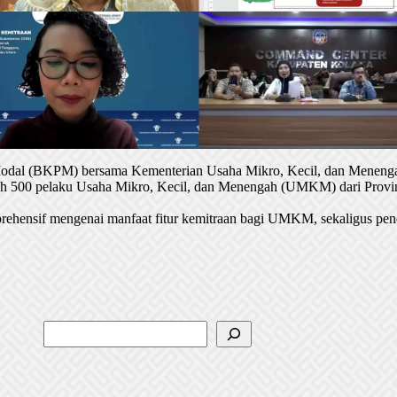
 Modal (BKPM) bersama Kementerian Usaha Mikro, Kecil, dan Menenga
oleh 500 pelaku Usaha Mikro, Kecil, dan Menengah (UMKM) dari Provin
rehensif mengenai manfaat fitur kemitraan bagi UMKM, sekaligus pen