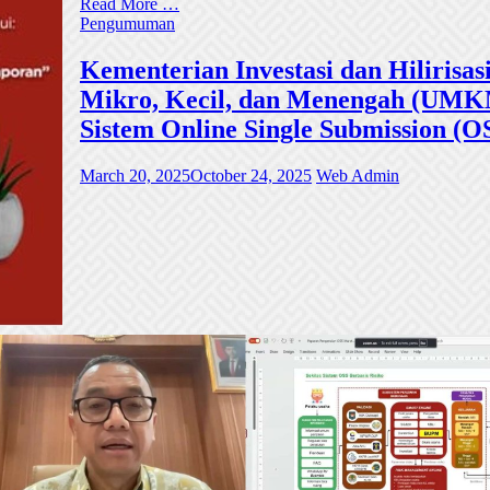
Read More …
Pengumuman
Kementerian Investasi dan Hiliri
Mikro, Kecil, dan Menengah (UMKM)
Sistem Online Single Submission (O
March 20, 2025
October 24, 2025
Web Admin