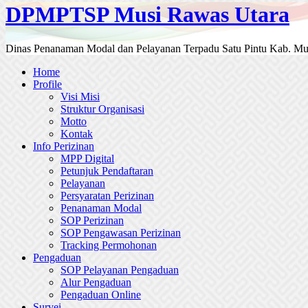
DPMPTSP Musi Rawas Utara
Dinas Penanaman Modal dan Pelayanan Terpadu Satu Pintu Kab. Mu
Home
Profile
Visi Misi
Struktur Organisasi
Motto
Kontak
Info Perizinan
MPP Digital
Petunjuk Pendaftaran
Pelayanan
Persyaratan Perizinan
Penanaman Modal
SOP Perizinan
SOP Pengawasan Perizinan
Tracking Permohonan
Pengaduan
SOP Pelayanan Pengaduan
Alur Pengaduan
Pengaduan Online
Survei