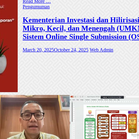
Read More …
Pengumuman
Kementerian Investasi dan Hiliri
Mikro, Kecil, dan Menengah (UMKM)
Sistem Online Single Submission (O
March 20, 2025
October 24, 2025
Web Admin