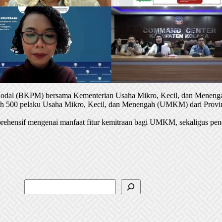
 Modal (BKPM) bersama Kementerian Usaha Mikro, Kecil, dan Menenga
oleh 500 pelaku Usaha Mikro, Kecil, dan Menengah (UMKM) dari Provin
rehensif mengenai manfaat fitur kemitraan bagi UMKM, sekaligus pen