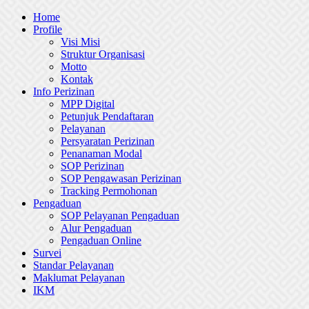
Skip
Home
to
Profile
content
Visi Misi
Struktur Organisasi
Motto
Kontak
Info Perizinan
MPP Digital
Petunjuk Pendaftaran
Pelayanan
Persyaratan Perizinan
Penanaman Modal
SOP Perizinan
SOP Pengawasan Perizinan
Tracking Permohonan
Pengaduan
SOP Pelayanan Pengaduan
Alur Pengaduan
Pengaduan Online
Survei
Standar Pelayanan
Maklumat Pelayanan
IKM