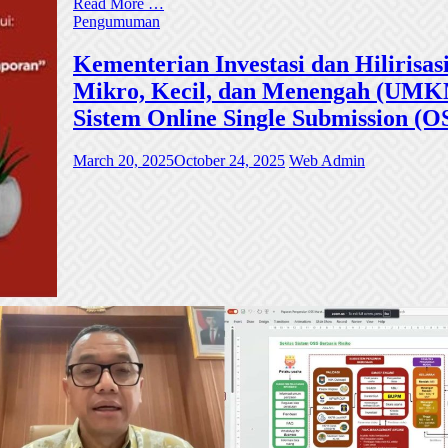
Read More …
Pengumuman
Kementerian Investasi dan Hiliri
Mikro, Kecil, dan Menengah (UMKM)
Sistem Online Single Submission (O
March 20, 2025
October 24, 2025
Web Admin