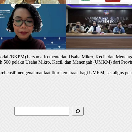
 Modal (BKPM) bersama Kementerian Usaha Mikro, Kecil, dan Menenga
oleh 500 pelaku Usaha Mikro, Kecil, dan Menengah (UMKM) dari Provin
rehensif mengenai manfaat fitur kemitraan bagi UMKM, sekaligus pen