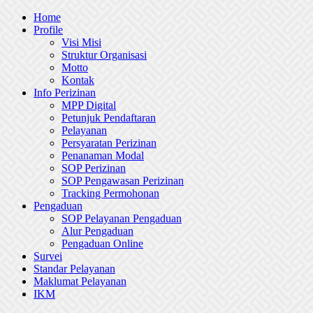
Skip
Home
to
Profile
content
Visi Misi
Struktur Organisasi
Motto
Kontak
Info Perizinan
MPP Digital
Petunjuk Pendaftaran
Pelayanan
Persyaratan Perizinan
Penanaman Modal
SOP Perizinan
SOP Pengawasan Perizinan
Tracking Permohonan
Pengaduan
SOP Pelayanan Pengaduan
Alur Pengaduan
Pengaduan Online
Survei
Standar Pelayanan
Maklumat Pelayanan
IKM