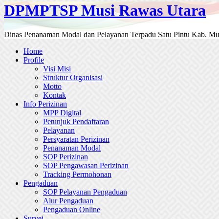
DPMPTSP Musi Rawas Utara
Dinas Penanaman Modal dan Pelayanan Terpadu Satu Pintu Kab. Mu
Home
Profile
Visi Misi
Struktur Organisasi
Motto
Kontak
Info Perizinan
MPP Digital
Petunjuk Pendaftaran
Pelayanan
Persyaratan Perizinan
Penanaman Modal
SOP Perizinan
SOP Pengawasan Perizinan
Tracking Permohonan
Pengaduan
SOP Pelayanan Pengaduan
Alur Pengaduan
Pengaduan Online
Survei