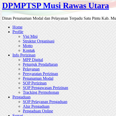
DPMPTSP Musi Rawas Utara
Dinas Penanaman Modal dan Pelayanan Terpadu Satu Pintu Kab. Mu
Home
Profile
Visi Misi
Struktur Organisasi
Motto
Kontak
Info Perizinan
MPP Digital
Petunjuk Pendaftaran
Pelayanan
Persyaratan Perizinan
Penanaman Modal
SOP Perizinan
SOP Pengawasan Perizinan
Tracking Permohonan
Pengaduan
SOP Pelayanan Pengaduan
Alur Pengaduan
Pengaduan Online
Survei