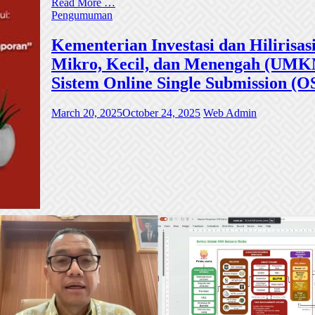
Read More …
Pengumuman
Kementerian Investasi dan Hiliri
Mikro, Kecil, dan Menengah (UMKM)
Sistem Online Single Submission (O
March 20, 2025
October 24, 2025
Web Admin