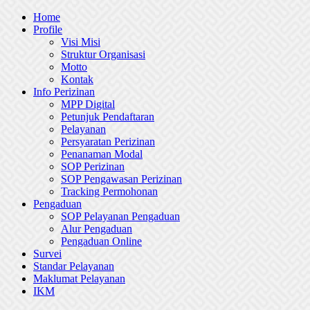
Skip
Home
to
Profile
content
Visi Misi
Struktur Organisasi
Motto
Kontak
Info Perizinan
MPP Digital
Petunjuk Pendaftaran
Pelayanan
Persyaratan Perizinan
Penanaman Modal
SOP Perizinan
SOP Pengawasan Perizinan
Tracking Permohonan
Pengaduan
SOP Pelayanan Pengaduan
Alur Pengaduan
Pengaduan Online
Survei
Standar Pelayanan
Maklumat Pelayanan
IKM