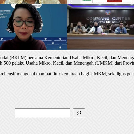
 Modal (BKPM) bersama Kementerian Usaha Mikro, Kecil, dan Menenga
oleh 500 pelaku Usaha Mikro, Kecil, dan Menengah (UMKM) dari Provin
rehensif mengenai manfaat fitur kemitraan bagi UMKM, sekaligus pen