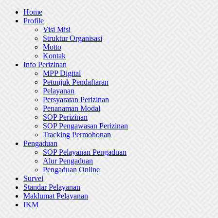
Skip
Home
to
Profile
content
Visi Misi
Struktur Organisasi
Motto
Kontak
Info Perizinan
MPP Digital
Petunjuk Pendaftaran
Pelayanan
Persyaratan Perizinan
Penanaman Modal
SOP Perizinan
SOP Pengawasan Perizinan
Tracking Permohonan
Pengaduan
SOP Pelayanan Pengaduan
Alur Pengaduan
Pengaduan Online
Survei
Standar Pelayanan
Maklumat Pelayanan
IKM