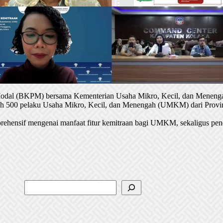
 Modal (BKPM) bersama Kementerian Usaha Mikro, Kecil, dan Menenga
oleh 500 pelaku Usaha Mikro, Kecil, dan Menengah (UMKM) dari Provin
rehensif mengenai manfaat fitur kemitraan bagi UMKM, sekaligus pen