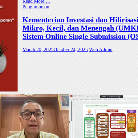
Read More …
Pengumuman
Kementerian Investasi dan Hiliri
Mikro, Kecil, dan Menengah (UMKM)
Sistem Online Single Submission (O
March 20, 2025
October 24, 2025
Web Admin