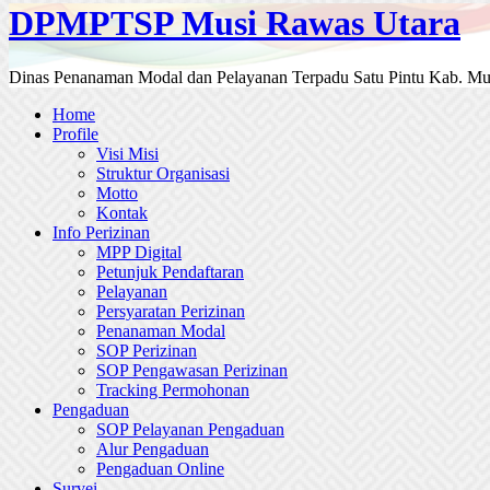
DPMPTSP Musi Rawas Utara
Dinas Penanaman Modal dan Pelayanan Terpadu Satu Pintu Kab. Mu
Home
Profile
Visi Misi
Struktur Organisasi
Motto
Kontak
Info Perizinan
MPP Digital
Petunjuk Pendaftaran
Pelayanan
Persyaratan Perizinan
Penanaman Modal
SOP Perizinan
SOP Pengawasan Perizinan
Tracking Permohonan
Pengaduan
SOP Pelayanan Pengaduan
Alur Pengaduan
Pengaduan Online
Survei