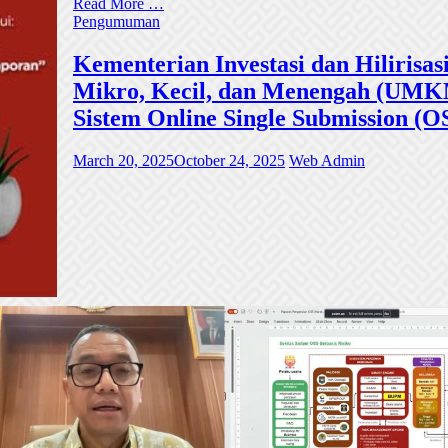
Read More …
Pengumuman
Kementerian Investasi dan Hiliri
Mikro, Kecil, dan Menengah (UMKM)
Sistem Online Single Submission (O
March 20, 2025
October 24, 2025
Web Admin