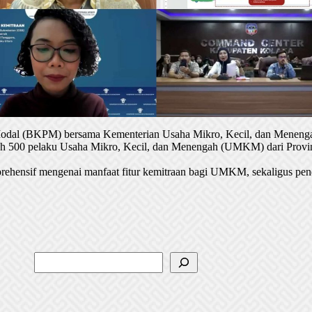
 Modal (BKPM) bersama Kementerian Usaha Mikro, Kecil, dan Menenga
oleh 500 pelaku Usaha Mikro, Kecil, dan Menengah (UMKM) dari Provin
rehensif mengenai manfaat fitur kemitraan bagi UMKM, sekaligus pen