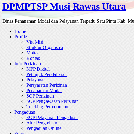
DPMPTSP Musi Rawas Utara
Dinas Penanaman Modal dan Pelayanan Terpadu Satu Pintu Kab. Mu
Home
Profile
Visi Misi
Struktur Organisasi
Motto
Kontak
Info Perizinan
MPP Digital
Petunjuk Pendaftaran
Pelayanan
Persyaratan Perizinan
Penanaman Modal
SOP Perizinan
SOP Pengawasan Perizinan
Tracking Permohonan
Pengaduan
SOP Pelayanan Pengaduan
Alur Pengaduan
Pengaduan Online
Survei