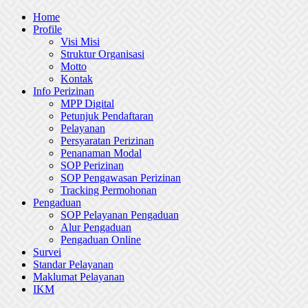
Skip
Home
to
Profile
content
Visi Misi
Struktur Organisasi
Motto
Kontak
Info Perizinan
MPP Digital
Petunjuk Pendaftaran
Pelayanan
Persyaratan Perizinan
Penanaman Modal
SOP Perizinan
SOP Pengawasan Perizinan
Tracking Permohonan
Pengaduan
SOP Pelayanan Pengaduan
Alur Pengaduan
Pengaduan Online
Survei
Standar Pelayanan
Maklumat Pelayanan
IKM