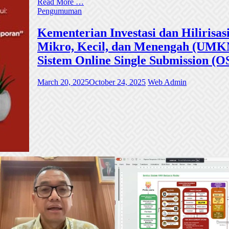
Read More …
Pengumuman
Kementerian Investasi dan Hiliri
Mikro, Kecil, dan Menengah (UMKM)
Sistem Online Single Submission (O
March 20, 2025
October 24, 2025
Web Admin