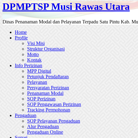
DPMPTSP Musi Rawas Utara
Dinas Penanaman Modal dan Pelayanan Terpadu Satu Pintu Kab. Mu
Home
Profile
Visi Misi
Struktur Organisasi
Motto
Kontak
Info Perizinan
MPP Digital
Petunjuk Pendaftaran
Pelayanan
Persyaratan Perizinan
Penanaman Modal
SOP Perizinan
SOP Pengawasan Perizinan
Tracking Permohonan
Pengaduan
SOP Pelayanan Pengaduan
Alur Pengaduan
Pengaduan Online
Survei