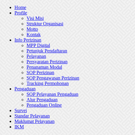
Skip
Home
to
Profile
content
Visi Misi
Struktur Organisasi
Motto
Kontak
Info Perizinan
MPP Digital
Petunjuk Pendaftaran
Pelayanan
Persyaratan Perizinan
Penanaman Modal
SOP Perizinan
SOP Pengawasan Perizinan
Tracking Permohonan
Pengaduan
SOP Pelayanan Pengaduan
Alur Pengaduan
Pengaduan Online
Survei
Standar Pelayanan
Maklumat Pelayanan
IKM