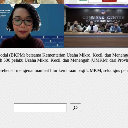
 Modal (BKPM) bersama Kementerian Usaha Mikro, Kecil, dan Menenga
oleh 500 pelaku Usaha Mikro, Kecil, dan Menengah (UMKM) dari Provin
rehensif mengenai manfaat fitur kemitraan bagi UMKM, sekaligus pen