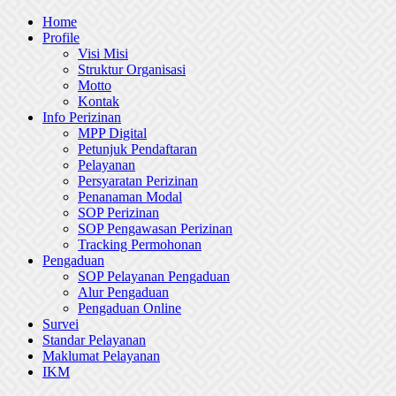
Skip
Home
to
Profile
content
Visi Misi
Struktur Organisasi
Motto
Kontak
Info Perizinan
MPP Digital
Petunjuk Pendaftaran
Pelayanan
Persyaratan Perizinan
Penanaman Modal
SOP Perizinan
SOP Pengawasan Perizinan
Tracking Permohonan
Pengaduan
SOP Pelayanan Pengaduan
Alur Pengaduan
Pengaduan Online
Survei
Standar Pelayanan
Maklumat Pelayanan
IKM