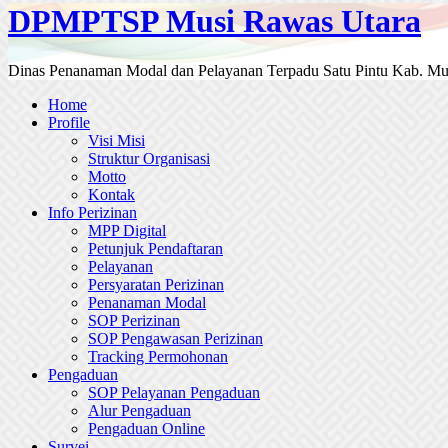
DPMPTSP Musi Rawas Utara
Dinas Penanaman Modal dan Pelayanan Terpadu Satu Pintu Kab. Mu
Home
Profile
Visi Misi
Struktur Organisasi
Motto
Kontak
Info Perizinan
MPP Digital
Petunjuk Pendaftaran
Pelayanan
Persyaratan Perizinan
Penanaman Modal
SOP Perizinan
SOP Pengawasan Perizinan
Tracking Permohonan
Pengaduan
SOP Pelayanan Pengaduan
Alur Pengaduan
Pengaduan Online
Survei