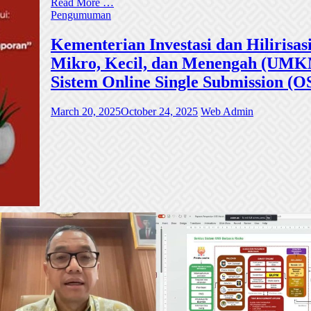
Read More …
Pengumuman
Kementerian Investasi dan Hiliri
Mikro, Kecil, dan Menengah (UMKM)
Sistem Online Single Submission (O
March 20, 2025
October 24, 2025
Web Admin