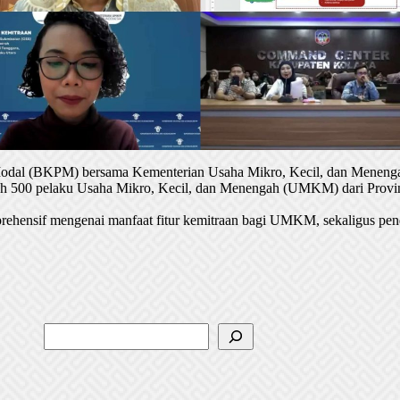
 Modal (BKPM) bersama Kementerian Usaha Mikro, Kecil, dan Menenga
oleh 500 pelaku Usaha Mikro, Kecil, dan Menengah (UMKM) dari Provin
rehensif mengenai manfaat fitur kemitraan bagi UMKM, sekaligus pen