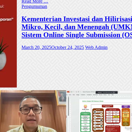
Read More …
Pengumuman
Kementerian Investasi dan Hiliri
Mikro, Kecil, dan Menengah (UMKM)
Sistem Online Single Submission (O
March 20, 2025
October 24, 2025
Web Admin