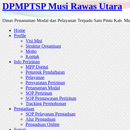
DPMPTSP Musi Rawas Utara
Dinas Penanaman Modal dan Pelayanan Terpadu Satu Pintu Kab. Mu
Home
Profile
Visi Misi
Struktur Organisasi
Motto
Kontak
Info Perizinan
MPP Digital
Petunjuk Pendaftaran
Pelayanan
Persyaratan Perizinan
Penanaman Modal
SOP Perizinan
SOP Pengawasan Perizinan
Tracking Permohonan
Pengaduan
SOP Pelayanan Pengaduan
Alur Pengaduan
Pengaduan Online
Survei