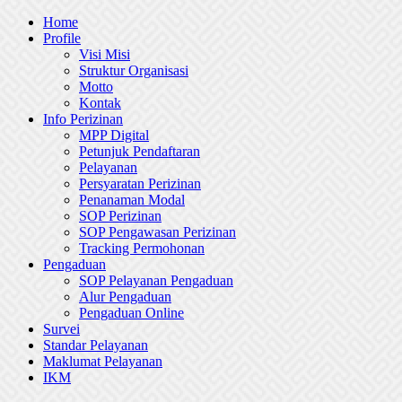
Skip
Home
to
Profile
content
Visi Misi
Struktur Organisasi
Motto
Kontak
Info Perizinan
MPP Digital
Petunjuk Pendaftaran
Pelayanan
Persyaratan Perizinan
Penanaman Modal
SOP Perizinan
SOP Pengawasan Perizinan
Tracking Permohonan
Pengaduan
SOP Pelayanan Pengaduan
Alur Pengaduan
Pengaduan Online
Survei
Standar Pelayanan
Maklumat Pelayanan
IKM