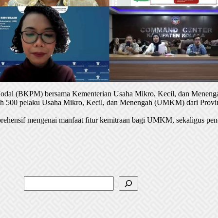
 Modal (BKPM) bersama Kementerian Usaha Mikro, Kecil, dan Menenga
oleh 500 pelaku Usaha Mikro, Kecil, dan Menengah (UMKM) dari Provin
rehensif mengenai manfaat fitur kemitraan bagi UMKM, sekaligus pen