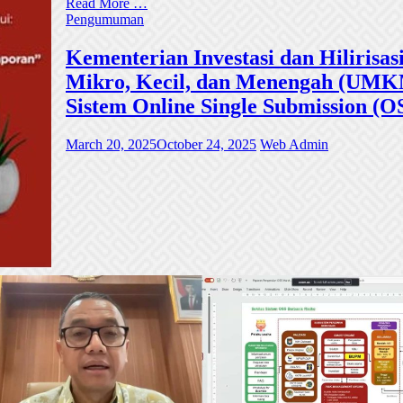
Read More …
Pengumuman
Kementerian Investasi dan Hiliri
Mikro, Kecil, dan Menengah (UMKM)
Sistem Online Single Submission (O
March 20, 2025
October 24, 2025
Web Admin