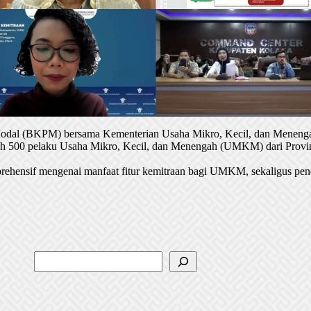
 Modal (BKPM) bersama Kementerian Usaha Mikro, Kecil, dan Menenga
oleh 500 pelaku Usaha Mikro, Kecil, dan Menengah (UMKM) dari Provin
rehensif mengenai manfaat fitur kemitraan bagi UMKM, sekaligus pen