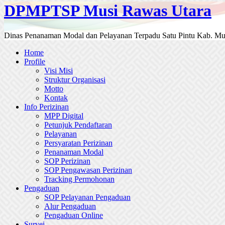
DPMPTSP Musi Rawas Utara
Dinas Penanaman Modal dan Pelayanan Terpadu Satu Pintu Kab. Mu
Home
Profile
Visi Misi
Struktur Organisasi
Motto
Kontak
Info Perizinan
MPP Digital
Petunjuk Pendaftaran
Pelayanan
Persyaratan Perizinan
Penanaman Modal
SOP Perizinan
SOP Pengawasan Perizinan
Tracking Permohonan
Pengaduan
SOP Pelayanan Pengaduan
Alur Pengaduan
Pengaduan Online
Survei