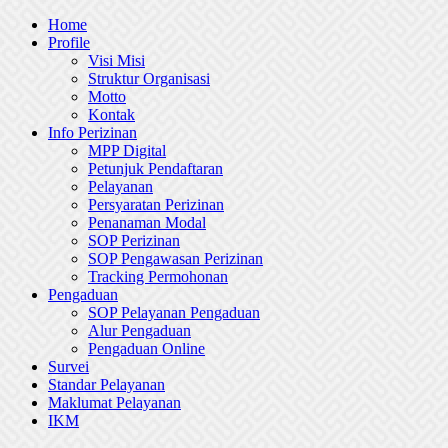
Skip
Home
to
Profile
content
Visi Misi
Struktur Organisasi
Motto
Kontak
Info Perizinan
MPP Digital
Petunjuk Pendaftaran
Pelayanan
Persyaratan Perizinan
Penanaman Modal
SOP Perizinan
SOP Pengawasan Perizinan
Tracking Permohonan
Pengaduan
SOP Pelayanan Pengaduan
Alur Pengaduan
Pengaduan Online
Survei
Standar Pelayanan
Maklumat Pelayanan
IKM