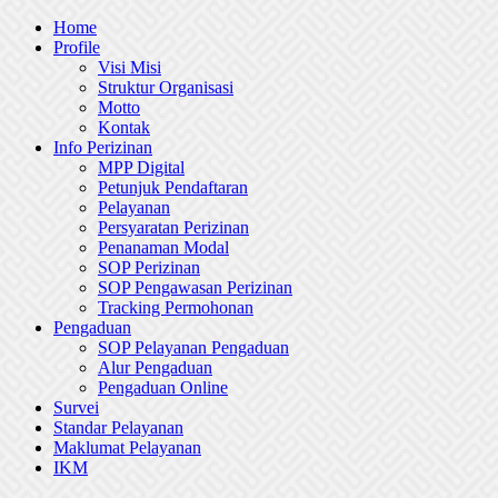
Skip
Home
to
Profile
content
Visi Misi
Struktur Organisasi
Motto
Kontak
Info Perizinan
MPP Digital
Petunjuk Pendaftaran
Pelayanan
Persyaratan Perizinan
Penanaman Modal
SOP Perizinan
SOP Pengawasan Perizinan
Tracking Permohonan
Pengaduan
SOP Pelayanan Pengaduan
Alur Pengaduan
Pengaduan Online
Survei
Standar Pelayanan
Maklumat Pelayanan
IKM