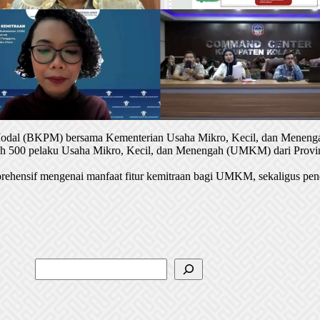
 Modal (BKPM) bersama Kementerian Usaha Mikro, Kecil, dan Menenga
oleh 500 pelaku Usaha Mikro, Kecil, dan Menengah (UMKM) dari Provin
rehensif mengenai manfaat fitur kemitraan bagi UMKM, sekaligus pen