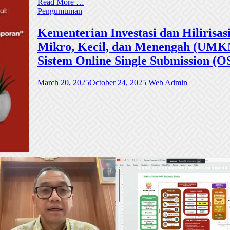
Read More …
Pengumuman
Kementerian Investasi dan Hiliri
Mikro, Kecil, dan Menengah (UMKM)
Sistem Online Single Submission (O
March 20, 2025
October 24, 2025
Web Admin