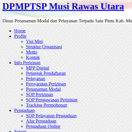
DPMPTSP Musi Rawas Utara
Dinas Penanaman Modal dan Pelayanan Terpadu Satu Pintu Kab. Mu
Home
Profile
Visi Misi
Struktur Organisasi
Motto
Kontak
Info Perizinan
MPP Digital
Petunjuk Pendaftaran
Pelayanan
Persyaratan Perizinan
Penanaman Modal
SOP Perizinan
SOP Pengawasan Perizinan
Tracking Permohonan
Pengaduan
SOP Pelayanan Pengaduan
Alur Pengaduan
Pengaduan Online
Survei