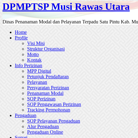
DPMPTSP Musi Rawas Utara
Dinas Penanaman Modal dan Pelayanan Terpadu Satu Pintu Kab. Mu
Home
Profile
Visi Misi
Struktur Organisasi
Motto
Kontak
Info Perizinan
MPP Digital
Petunjuk Pendaftaran
Pelayanan
Persyaratan Perizinan
Penanaman Modal
SOP Perizinan
SOP Pengawasan Perizinan
Tracking Permohonan
Pengaduan
SOP Pelayanan Pengaduan
Alur Pengaduan
Pengaduan Online
Survei