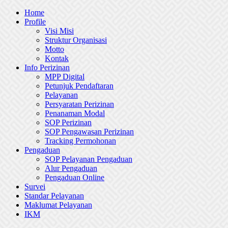
Skip
Home
to
Profile
content
Visi Misi
Struktur Organisasi
Motto
Kontak
Info Perizinan
MPP Digital
Petunjuk Pendaftaran
Pelayanan
Persyaratan Perizinan
Penanaman Modal
SOP Perizinan
SOP Pengawasan Perizinan
Tracking Permohonan
Pengaduan
SOP Pelayanan Pengaduan
Alur Pengaduan
Pengaduan Online
Survei
Standar Pelayanan
Maklumat Pelayanan
IKM