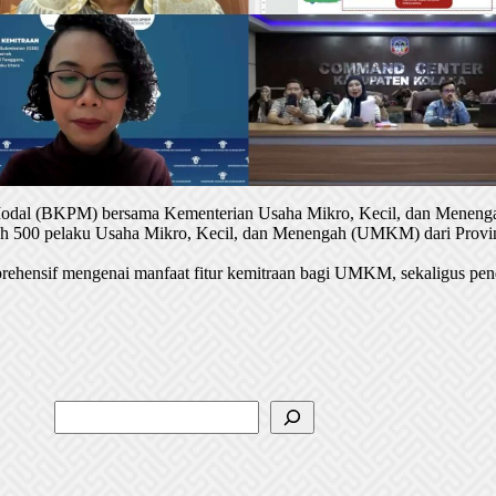
 Modal (BKPM) bersama Kementerian Usaha Mikro, Kecil, dan Menenga
oleh 500 pelaku Usaha Mikro, Kecil, dan Menengah (UMKM) dari Provin
rehensif mengenai manfaat fitur kemitraan bagi UMKM, sekaligus pen