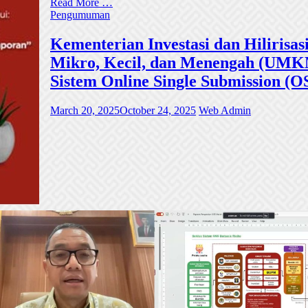
Read More …
Pengumuman
Kementerian Investasi dan Hiliri
Mikro, Kecil, dan Menengah (UMKM)
Sistem Online Single Submission (O
March 20, 2025
October 24, 2025
Web Admin