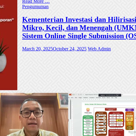
Read More …
Pengumuman
Kementerian Investasi dan Hiliri
Mikro, Kecil, dan Menengah (UMKM)
Sistem Online Single Submission (O
March 20, 2025
October 24, 2025
Web Admin