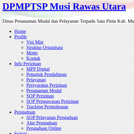
DPMPTSP Musi Rawas Utara
Dinas Penanaman Modal dan Pelayanan Terpadu Satu Pintu Kab. Mu
Home
Profile
Visi Misi
Struktur Organisasi
Motto
Kontak
Info Perizinan
MPP Digital
Petunjuk Pendaftaran
Pelayanan
Persyaratan Perizinan
Penanaman Modal
SOP Perizinan
SOP Pengawasan Perizinan
Tracking Permohonan
Pengaduan
SOP Pelayanan Pengaduan
Alur Pengaduan
Pengaduan Online
Survei