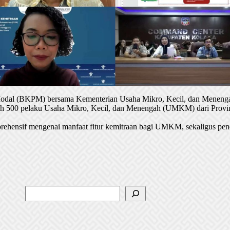
 Modal (BKPM) bersama Kementerian Usaha Mikro, Kecil, dan Menenga
oleh 500 pelaku Usaha Mikro, Kecil, dan Menengah (UMKM) dari Provin
rehensif mengenai manfaat fitur kemitraan bagi UMKM, sekaligus pen