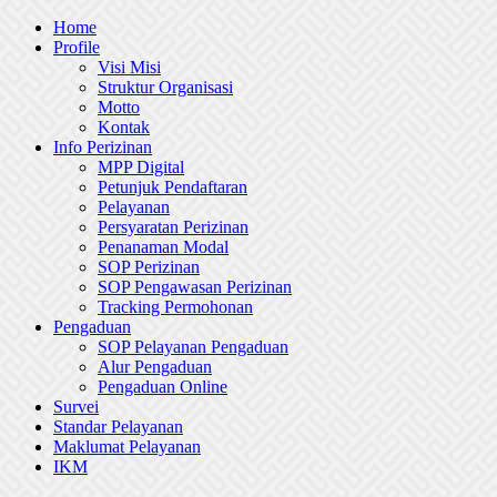
Skip
Home
to
Profile
content
Visi Misi
Struktur Organisasi
Motto
Kontak
Info Perizinan
MPP Digital
Petunjuk Pendaftaran
Pelayanan
Persyaratan Perizinan
Penanaman Modal
SOP Perizinan
SOP Pengawasan Perizinan
Tracking Permohonan
Pengaduan
SOP Pelayanan Pengaduan
Alur Pengaduan
Pengaduan Online
Survei
Standar Pelayanan
Maklumat Pelayanan
IKM