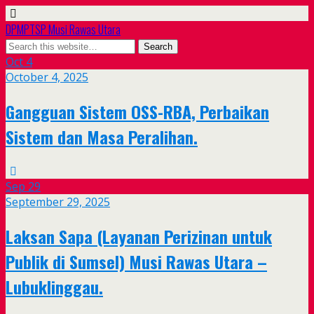
DPMPTSP Musi Rawas Utara
Oct
4
October 4, 2025
Gangguan Sistem OSS-RBA, Perbaikan
Sistem dan Masa Peralihan.
Sep
29
September 29, 2025
Laksan Sapa (Layanan Perizinan untuk
Publik di Sumsel) Musi Rawas Utara –
Lubuklinggau.