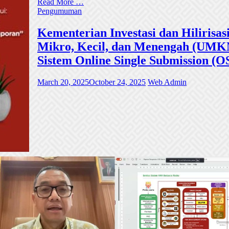
Read More …
Pengumuman
Kementerian Investasi dan Hiliri
Mikro, Kecil, dan Menengah (UMKM)
Sistem Online Single Submission (O
March 20, 2025
October 24, 2025
Web Admin