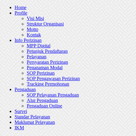
Skip
Home
to
Profile
content
Visi Misi
Struktur Organisasi
Motto
Kontak
Info Perizinan
MPP Digital
Petunjuk Pendaftaran
Pelayanan
Persyaratan Perizinan
Penanaman Modal
SOP Perizinan
SOP Pengawasan Perizinan
Tracking Permohonan
Pengaduan
SOP Pelayanan Pengaduan
Alur Pengaduan
Pengaduan Online
Survei
Standar Pelayanan
Maklumat Pelayanan
IKM