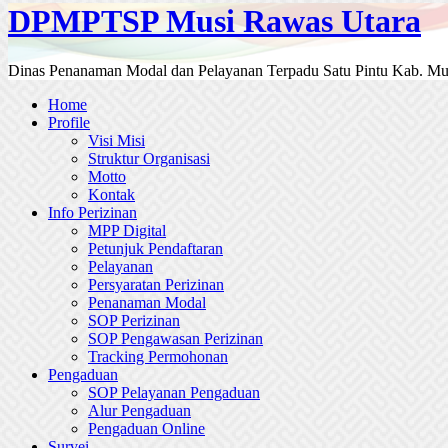
DPMPTSP Musi Rawas Utara
Dinas Penanaman Modal dan Pelayanan Terpadu Satu Pintu Kab. Mu
Home
Profile
Visi Misi
Struktur Organisasi
Motto
Kontak
Info Perizinan
MPP Digital
Petunjuk Pendaftaran
Pelayanan
Persyaratan Perizinan
Penanaman Modal
SOP Perizinan
SOP Pengawasan Perizinan
Tracking Permohonan
Pengaduan
SOP Pelayanan Pengaduan
Alur Pengaduan
Pengaduan Online
Survei