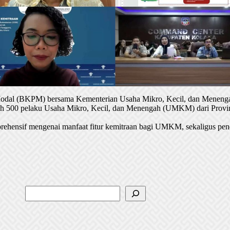
 Modal (BKPM) bersama Kementerian Usaha Mikro, Kecil, dan Menenga
oleh 500 pelaku Usaha Mikro, Kecil, dan Menengah (UMKM) dari Provin
rehensif mengenai manfaat fitur kemitraan bagi UMKM, sekaligus pen