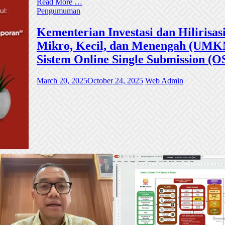
Read More …
Pengumuman
Kementerian Investasi dan Hiliri
Mikro, Kecil, dan Menengah (UMKM)
Sistem Online Single Submission (O
March 20, 2025
October 24, 2025
Web Admin