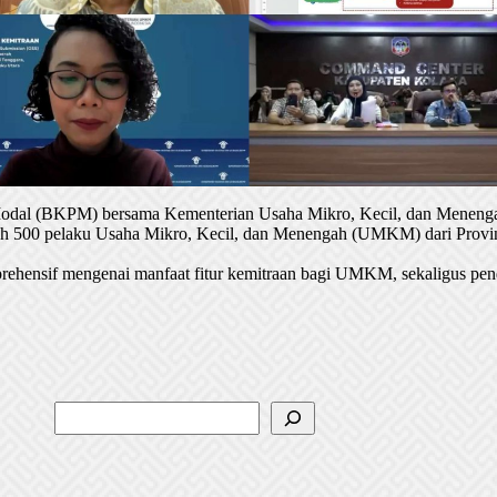
 Modal (BKPM) bersama Kementerian Usaha Mikro, Kecil, dan Menenga
oleh 500 pelaku Usaha Mikro, Kecil, dan Menengah (UMKM) dari Provin
rehensif mengenai manfaat fitur kemitraan bagi UMKM, sekaligus pen