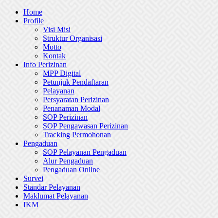
Skip
Home
to
Profile
content
Visi Misi
Struktur Organisasi
Motto
Kontak
Info Perizinan
MPP Digital
Petunjuk Pendaftaran
Pelayanan
Persyaratan Perizinan
Penanaman Modal
SOP Perizinan
SOP Pengawasan Perizinan
Tracking Permohonan
Pengaduan
SOP Pelayanan Pengaduan
Alur Pengaduan
Pengaduan Online
Survei
Standar Pelayanan
Maklumat Pelayanan
IKM