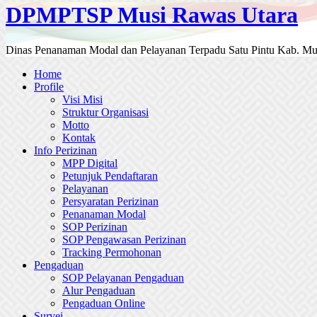
DPMPTSP Musi Rawas Utara
Dinas Penanaman Modal dan Pelayanan Terpadu Satu Pintu Kab. Mu
Home
Profile
Visi Misi
Struktur Organisasi
Motto
Kontak
Info Perizinan
MPP Digital
Petunjuk Pendaftaran
Pelayanan
Persyaratan Perizinan
Penanaman Modal
SOP Perizinan
SOP Pengawasan Perizinan
Tracking Permohonan
Pengaduan
SOP Pelayanan Pengaduan
Alur Pengaduan
Pengaduan Online
Survei