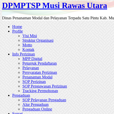
DPMPTSP Musi Rawas Utara
Dinas Penanaman Modal dan Pelayanan Terpadu Satu Pintu Kab. Mu
Home
Profile
Visi Misi
Struktur Organisasi
Motto
Kontak
Info Perizinan
MPP Digital
Petunjuk Pendaftaran
Pelayanan
Persyaratan Perizinan
Penanaman Modal
SOP Perizinan
SOP Pengawasan Perizinan
Tracking Permohonan
Pengaduan
SOP Pelayanan Pengaduan
Alur Pengaduan
Pengaduan Online
Survei