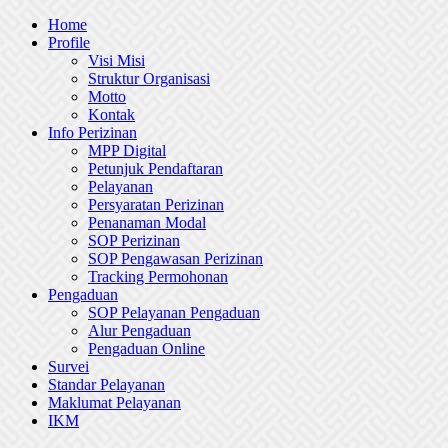
Skip
Home
to
Profile
content
Visi Misi
Struktur Organisasi
Motto
Kontak
Info Perizinan
MPP Digital
Petunjuk Pendaftaran
Pelayanan
Persyaratan Perizinan
Penanaman Modal
SOP Perizinan
SOP Pengawasan Perizinan
Tracking Permohonan
Pengaduan
SOP Pelayanan Pengaduan
Alur Pengaduan
Pengaduan Online
Survei
Standar Pelayanan
Maklumat Pelayanan
IKM