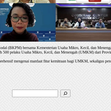
 Modal (BKPM) bersama Kementerian Usaha Mikro, Kecil, dan Menenga
oleh 500 pelaku Usaha Mikro, Kecil, dan Menengah (UMKM) dari Provin
rehensif mengenai manfaat fitur kemitraan bagi UMKM, sekaligus pen