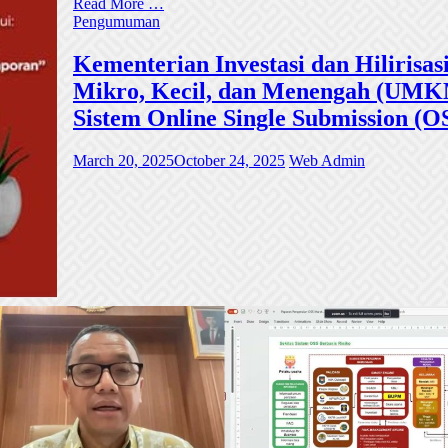
Read More …
Pengumuman
Kementerian Investasi dan Hiliri
Mikro, Kecil, dan Menengah (UMKM)
Sistem Online Single Submission (O
March 20, 2025
October 24, 2025
Web Admin