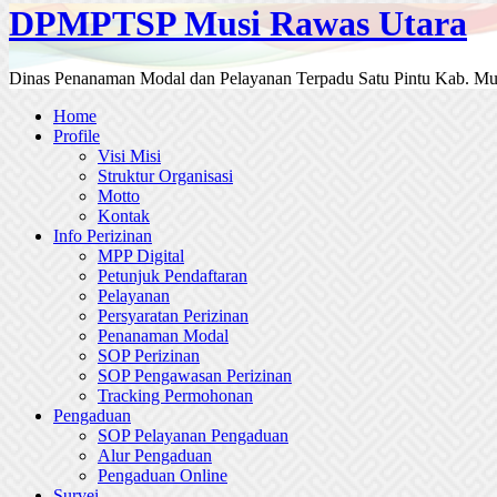
DPMPTSP Musi Rawas Utara
Dinas Penanaman Modal dan Pelayanan Terpadu Satu Pintu Kab. Mu
Home
Profile
Visi Misi
Struktur Organisasi
Motto
Kontak
Info Perizinan
MPP Digital
Petunjuk Pendaftaran
Pelayanan
Persyaratan Perizinan
Penanaman Modal
SOP Perizinan
SOP Pengawasan Perizinan
Tracking Permohonan
Pengaduan
SOP Pelayanan Pengaduan
Alur Pengaduan
Pengaduan Online
Survei