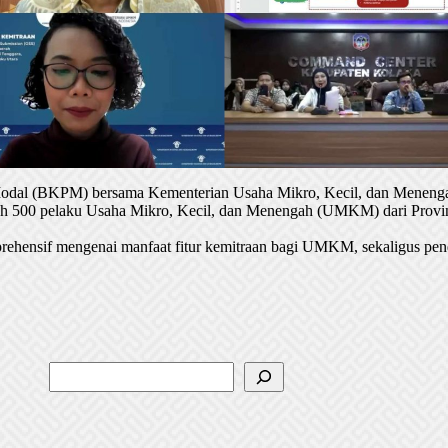
 Modal (BKPM) bersama Kementerian Usaha Mikro, Kecil, dan Menenga
oleh 500 pelaku Usaha Mikro, Kecil, dan Menengah (UMKM) dari Provin
rehensif mengenai manfaat fitur kemitraan bagi UMKM, sekaligus pen