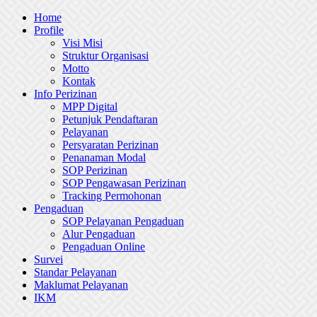
Skip
Home
to
Profile
content
Visi Misi
Struktur Organisasi
Motto
Kontak
Info Perizinan
MPP Digital
Petunjuk Pendaftaran
Pelayanan
Persyaratan Perizinan
Penanaman Modal
SOP Perizinan
SOP Pengawasan Perizinan
Tracking Permohonan
Pengaduan
SOP Pelayanan Pengaduan
Alur Pengaduan
Pengaduan Online
Survei
Standar Pelayanan
Maklumat Pelayanan
IKM