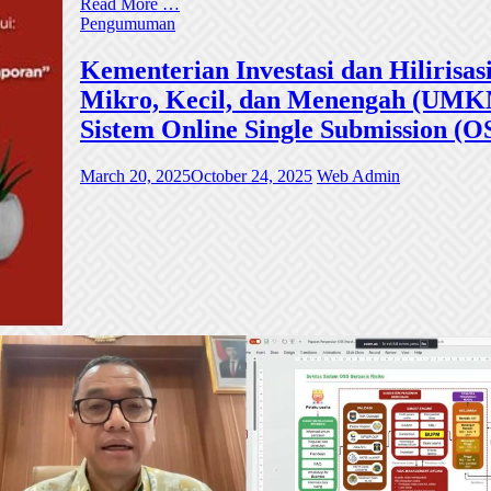
Read More …
Pengumuman
Kementerian Investasi dan Hiliri
Mikro, Kecil, dan Menengah (UMKM)
Sistem Online Single Submission (O
March 20, 2025
October 24, 2025
Web Admin