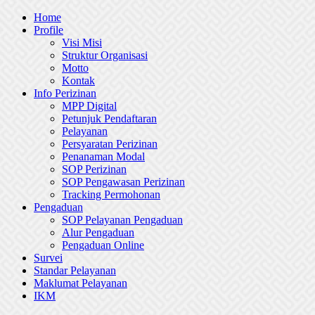
Skip
Home
to
Profile
content
Visi Misi
Struktur Organisasi
Motto
Kontak
Info Perizinan
MPP Digital
Petunjuk Pendaftaran
Pelayanan
Persyaratan Perizinan
Penanaman Modal
SOP Perizinan
SOP Pengawasan Perizinan
Tracking Permohonan
Pengaduan
SOP Pelayanan Pengaduan
Alur Pengaduan
Pengaduan Online
Survei
Standar Pelayanan
Maklumat Pelayanan
IKM