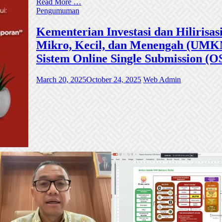
Read More …
Pengumuman
Kementerian Investasi dan Hiliri
Mikro, Kecil, dan Menengah (UMKM)
Sistem Online Single Submission (O
March 20, 2025
October 24, 2025
Web Admin