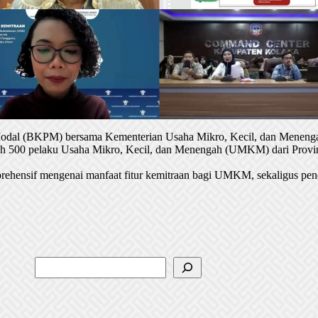
 Modal (BKPM) bersama Kementerian Usaha Mikro, Kecil, dan Menenga
oleh 500 pelaku Usaha Mikro, Kecil, dan Menengah (UMKM) dari Provin
rehensif mengenai manfaat fitur kemitraan bagi UMKM, sekaligus pen