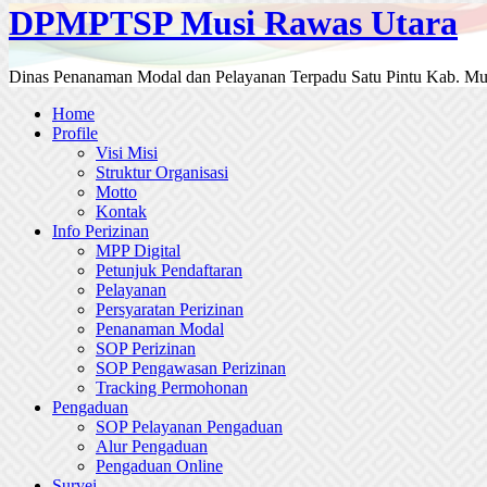
DPMPTSP Musi Rawas Utara
Dinas Penanaman Modal dan Pelayanan Terpadu Satu Pintu Kab. Mu
Home
Profile
Visi Misi
Struktur Organisasi
Motto
Kontak
Info Perizinan
MPP Digital
Petunjuk Pendaftaran
Pelayanan
Persyaratan Perizinan
Penanaman Modal
SOP Perizinan
SOP Pengawasan Perizinan
Tracking Permohonan
Pengaduan
SOP Pelayanan Pengaduan
Alur Pengaduan
Pengaduan Online
Survei