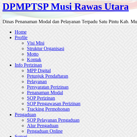
DPMPTSP Musi Rawas Utara
Dinas Penanaman Modal dan Pelayanan Terpadu Satu Pintu Kab. Mu
Home
Profile
Visi Misi
Struktur Organisasi
Motto
Kontak
Info Perizinan
MPP Digital
Petunjuk Pendaftaran
Pelayanan
Persyaratan Perizinan
Penanaman Modal
SOP Perizinan
SOP Pengawasan Perizinan
Tracking Permohonan
Pengaduan
SOP Pelayanan Pengaduan
Alur Pengaduan
Pengaduan Online
Survei