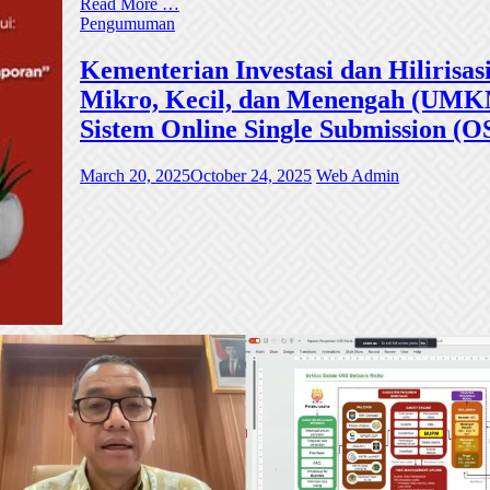
Read More …
Pengumuman
Kementerian Investasi dan Hiliri
Mikro, Kecil, dan Menengah (UMKM)
Sistem Online Single Submission (O
March 20, 2025
October 24, 2025
Web Admin