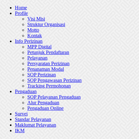
Skip
Home
to
Profile
content
Visi Misi
Struktur Organisasi
Motto
Kontak
Info Perizinan
MPP Digital
Petunjuk Pendaftaran
Pelayanan
Persyaratan Perizinan
Penanaman Modal
SOP Perizinan
SOP Pengawasan Perizinan
Tracking Permohonan
Pengaduan
SOP Pelayanan Pengaduan
Alur Pengaduan
Pengaduan Online
Survei
Standar Pelayanan
Maklumat Pelayanan
IKM