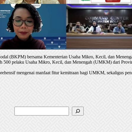
 Modal (BKPM) bersama Kementerian Usaha Mikro, Kecil, dan Menenga
oleh 500 pelaku Usaha Mikro, Kecil, dan Menengah (UMKM) dari Provin
rehensif mengenai manfaat fitur kemitraan bagi UMKM, sekaligus pen