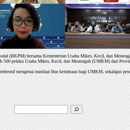
 Modal (BKPM) bersama Kementerian Usaha Mikro, Kecil, dan Menenga
oleh 500 pelaku Usaha Mikro, Kecil, dan Menengah (UMKM) dari Provin
rehensif mengenai manfaat fitur kemitraan bagi UMKM, sekaligus pen