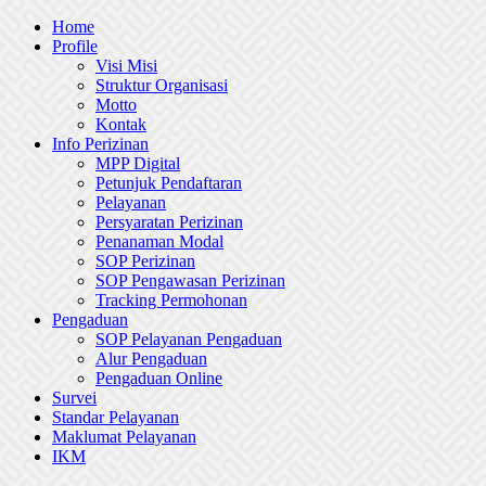
Skip
Home
to
Profile
content
Visi Misi
Struktur Organisasi
Motto
Kontak
Info Perizinan
MPP Digital
Petunjuk Pendaftaran
Pelayanan
Persyaratan Perizinan
Penanaman Modal
SOP Perizinan
SOP Pengawasan Perizinan
Tracking Permohonan
Pengaduan
SOP Pelayanan Pengaduan
Alur Pengaduan
Pengaduan Online
Survei
Standar Pelayanan
Maklumat Pelayanan
IKM