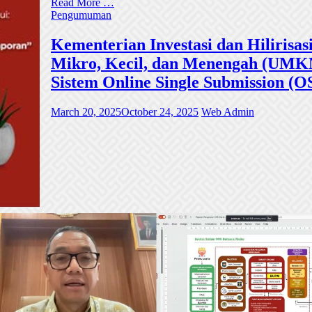
Read More …
Pengumuman
Kementerian Investasi dan Hiliri
Mikro, Kecil, dan Menengah (UMKM)
Sistem Online Single Submission (O
March 20, 2025
October 24, 2025
Web Admin