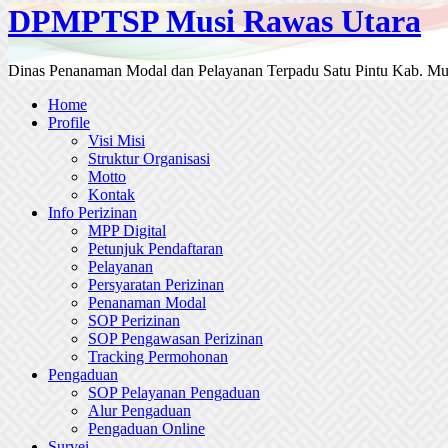
DPMPTSP Musi Rawas Utara
Dinas Penanaman Modal dan Pelayanan Terpadu Satu Pintu Kab. Mu
Home
Profile
Visi Misi
Struktur Organisasi
Motto
Kontak
Info Perizinan
MPP Digital
Petunjuk Pendaftaran
Pelayanan
Persyaratan Perizinan
Penanaman Modal
SOP Perizinan
SOP Pengawasan Perizinan
Tracking Permohonan
Pengaduan
SOP Pelayanan Pengaduan
Alur Pengaduan
Pengaduan Online
Survei