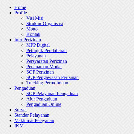
Skip
Home
to
Profile
content
Visi Misi
Struktur Organisasi
Motto
Kontak
Info Perizinan
MPP Digital
Petunjuk Pendaftaran
Pelayanan
Persyaratan Perizinan
Penanaman Modal
SOP Perizinan
SOP Pengawasan Perizinan
Tracking Permohonan
Pengaduan
SOP Pelayanan Pengaduan
Alur Pengaduan
Pengaduan Online
Survei
Standar Pelayanan
Maklumat Pelayanan
IKM