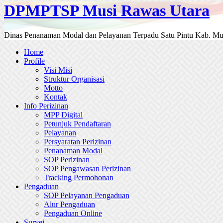
DPMPTSP Musi Rawas Utara
Dinas Penanaman Modal dan Pelayanan Terpadu Satu Pintu Kab. Mu
Home
Profile
Visi Misi
Struktur Organisasi
Motto
Kontak
Info Perizinan
MPP Digital
Petunjuk Pendaftaran
Pelayanan
Persyaratan Perizinan
Penanaman Modal
SOP Perizinan
SOP Pengawasan Perizinan
Tracking Permohonan
Pengaduan
SOP Pelayanan Pengaduan
Alur Pengaduan
Pengaduan Online
Survei