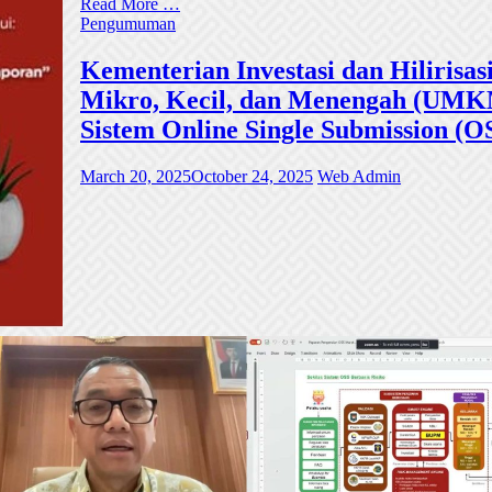
Read More …
Pengumuman
Kementerian Investasi dan Hiliri
Mikro, Kecil, dan Menengah (UMKM)
Sistem Online Single Submission (O
March 20, 2025
October 24, 2025
Web Admin