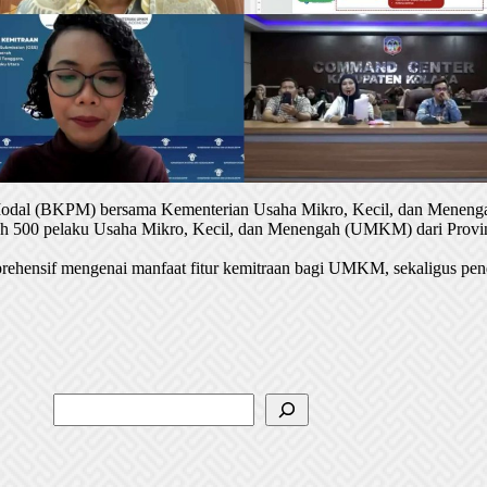
 Modal (BKPM) bersama Kementerian Usaha Mikro, Kecil, dan Menenga
oleh 500 pelaku Usaha Mikro, Kecil, dan Menengah (UMKM) dari Provin
rehensif mengenai manfaat fitur kemitraan bagi UMKM, sekaligus pen