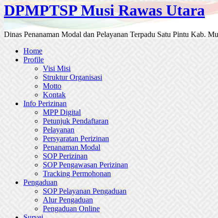
DPMPTSP Musi Rawas Utara
Dinas Penanaman Modal dan Pelayanan Terpadu Satu Pintu Kab. Mu
Home
Profile
Visi Misi
Struktur Organisasi
Motto
Kontak
Info Perizinan
MPP Digital
Petunjuk Pendaftaran
Pelayanan
Persyaratan Perizinan
Penanaman Modal
SOP Perizinan
SOP Pengawasan Perizinan
Tracking Permohonan
Pengaduan
SOP Pelayanan Pengaduan
Alur Pengaduan
Pengaduan Online
Survei