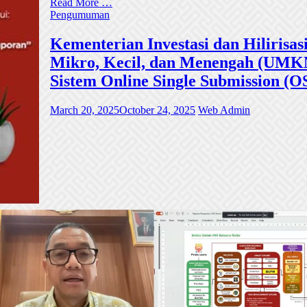
Read More …
Pengumuman
Kementerian Investasi dan Hiliri
Mikro, Kecil, dan Menengah (UMKM)
Sistem Online Single Submission (O
March 20, 2025
October 24, 2025
Web Admin