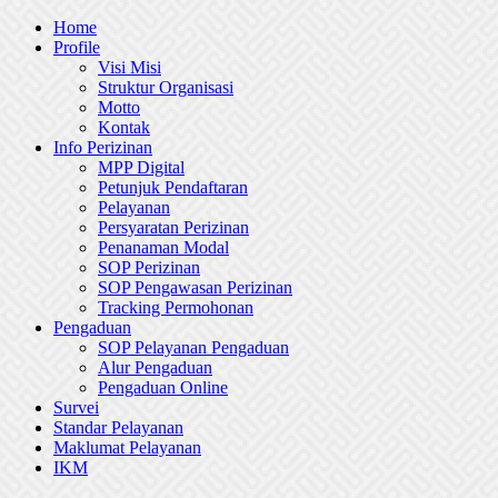
Skip
Home
to
Profile
content
Visi Misi
Struktur Organisasi
Motto
Kontak
Info Perizinan
MPP Digital
Petunjuk Pendaftaran
Pelayanan
Persyaratan Perizinan
Penanaman Modal
SOP Perizinan
SOP Pengawasan Perizinan
Tracking Permohonan
Pengaduan
SOP Pelayanan Pengaduan
Alur Pengaduan
Pengaduan Online
Survei
Standar Pelayanan
Maklumat Pelayanan
IKM