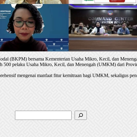
 Modal (BKPM) bersama Kementerian Usaha Mikro, Kecil, dan Menenga
oleh 500 pelaku Usaha Mikro, Kecil, dan Menengah (UMKM) dari Provin
rehensif mengenai manfaat fitur kemitraan bagi UMKM, sekaligus pen