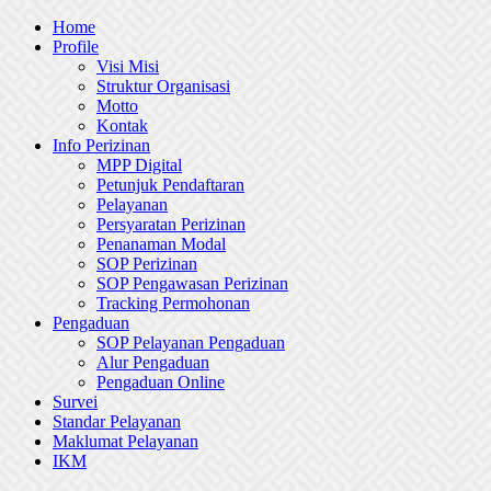
Skip
Home
to
Profile
content
Visi Misi
Struktur Organisasi
Motto
Kontak
Info Perizinan
MPP Digital
Petunjuk Pendaftaran
Pelayanan
Persyaratan Perizinan
Penanaman Modal
SOP Perizinan
SOP Pengawasan Perizinan
Tracking Permohonan
Pengaduan
SOP Pelayanan Pengaduan
Alur Pengaduan
Pengaduan Online
Survei
Standar Pelayanan
Maklumat Pelayanan
IKM