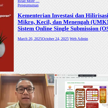
Read More …
Pengumuman
Kementerian Investasi dan Hiliri
Mikro, Kecil, dan Menengah (UMKM)
Sistem Online Single Submission (O
March 20, 2025
October 24, 2025
Web Admin