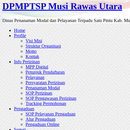
DPMPTSP Musi Rawas Utara
Dinas Penanaman Modal dan Pelayanan Terpadu Satu Pintu Kab. Mu
Home
Profile
Visi Misi
Struktur Organisasi
Motto
Kontak
Info Perizinan
MPP Digital
Petunjuk Pendaftaran
Pelayanan
Persyaratan Perizinan
Penanaman Modal
SOP Perizinan
SOP Pengawasan Perizinan
Tracking Permohonan
Pengaduan
SOP Pelayanan Pengaduan
Alur Pengaduan
Pengaduan Online
Survei