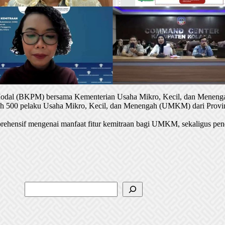
 Modal (BKPM) bersama Kementerian Usaha Mikro, Kecil, dan Menenga
oleh 500 pelaku Usaha Mikro, Kecil, dan Menengah (UMKM) dari Provin
rehensif mengenai manfaat fitur kemitraan bagi UMKM, sekaligus pen