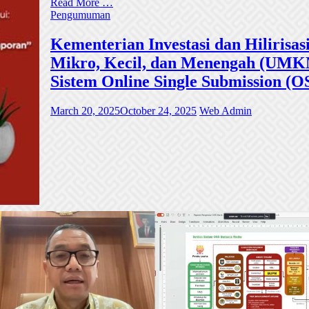
Read More …
Pengumuman
Kementerian Investasi dan Hiliri
Mikro, Kecil, dan Menengah (UMKM)
Sistem Online Single Submission (O
March 20, 2025
October 24, 2025
Web Admin