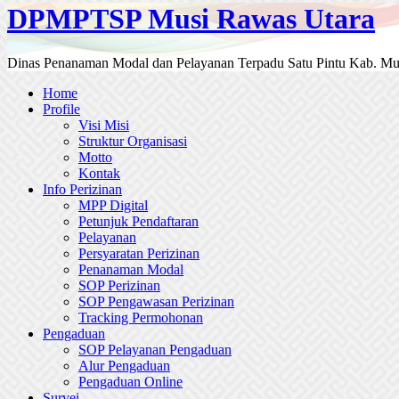
DPMPTSP Musi Rawas Utara
Dinas Penanaman Modal dan Pelayanan Terpadu Satu Pintu Kab. Mu
Home
Profile
Visi Misi
Struktur Organisasi
Motto
Kontak
Info Perizinan
MPP Digital
Petunjuk Pendaftaran
Pelayanan
Persyaratan Perizinan
Penanaman Modal
SOP Perizinan
SOP Pengawasan Perizinan
Tracking Permohonan
Pengaduan
SOP Pelayanan Pengaduan
Alur Pengaduan
Pengaduan Online
Survei