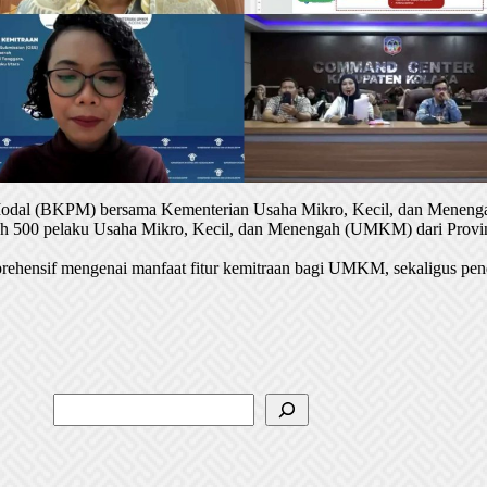
 Modal (BKPM) bersama Kementerian Usaha Mikro, Kecil, dan Menenga
oleh 500 pelaku Usaha Mikro, Kecil, dan Menengah (UMKM) dari Provin
rehensif mengenai manfaat fitur kemitraan bagi UMKM, sekaligus pen