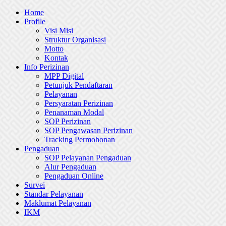
Skip
Home
to
Profile
content
Visi Misi
Struktur Organisasi
Motto
Kontak
Info Perizinan
MPP Digital
Petunjuk Pendaftaran
Pelayanan
Persyaratan Perizinan
Penanaman Modal
SOP Perizinan
SOP Pengawasan Perizinan
Tracking Permohonan
Pengaduan
SOP Pelayanan Pengaduan
Alur Pengaduan
Pengaduan Online
Survei
Standar Pelayanan
Maklumat Pelayanan
IKM