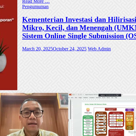
Read More …
Pengumuman
Kementerian Investasi dan Hiliri
Mikro, Kecil, dan Menengah (UMKM)
Sistem Online Single Submission (O
March 20, 2025
October 24, 2025
Web Admin