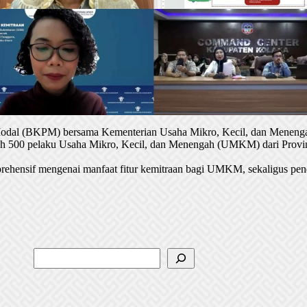
 Modal (BKPM) bersama Kementerian Usaha Mikro, Kecil, dan Menenga
oleh 500 pelaku Usaha Mikro, Kecil, dan Menengah (UMKM) dari Provin
rehensif mengenai manfaat fitur kemitraan bagi UMKM, sekaligus pen