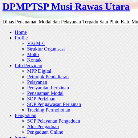
DPMPTSP Musi Rawas Utara
Dinas Penanaman Modal dan Pelayanan Terpadu Satu Pintu Kab. Mu
Home
Profile
Visi Misi
Struktur Organisasi
Motto
Kontak
Info Perizinan
MPP Digital
Petunjuk Pendaftaran
Pelayanan
Persyaratan Perizinan
Penanaman Modal
SOP Perizinan
SOP Pengawasan Perizinan
Tracking Permohonan
Pengaduan
SOP Pelayanan Pengaduan
Alur Pengaduan
Pengaduan Online
Survei