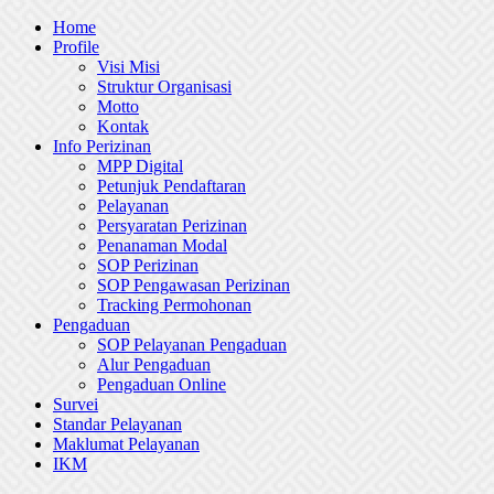
Skip
Home
to
Profile
content
Visi Misi
Struktur Organisasi
Motto
Kontak
Info Perizinan
MPP Digital
Petunjuk Pendaftaran
Pelayanan
Persyaratan Perizinan
Penanaman Modal
SOP Perizinan
SOP Pengawasan Perizinan
Tracking Permohonan
Pengaduan
SOP Pelayanan Pengaduan
Alur Pengaduan
Pengaduan Online
Survei
Standar Pelayanan
Maklumat Pelayanan
IKM