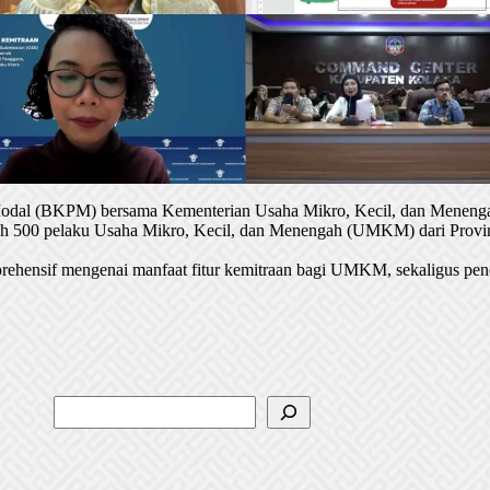
 Modal (BKPM) bersama Kementerian Usaha Mikro, Kecil, dan Menenga
oleh 500 pelaku Usaha Mikro, Kecil, dan Menengah (UMKM) dari Provin
rehensif mengenai manfaat fitur kemitraan bagi UMKM, sekaligus pen