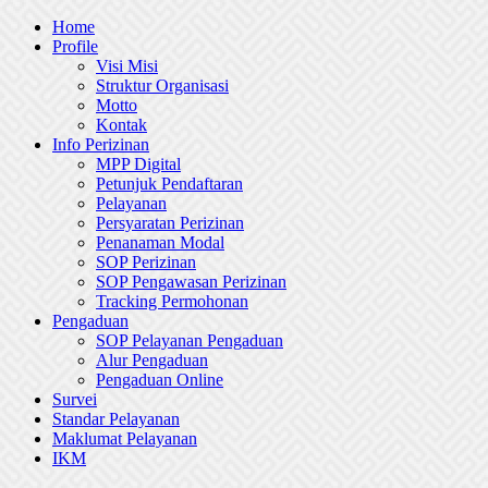
Skip
Home
to
Profile
content
Visi Misi
Struktur Organisasi
Motto
Kontak
Info Perizinan
MPP Digital
Petunjuk Pendaftaran
Pelayanan
Persyaratan Perizinan
Penanaman Modal
SOP Perizinan
SOP Pengawasan Perizinan
Tracking Permohonan
Pengaduan
SOP Pelayanan Pengaduan
Alur Pengaduan
Pengaduan Online
Survei
Standar Pelayanan
Maklumat Pelayanan
IKM