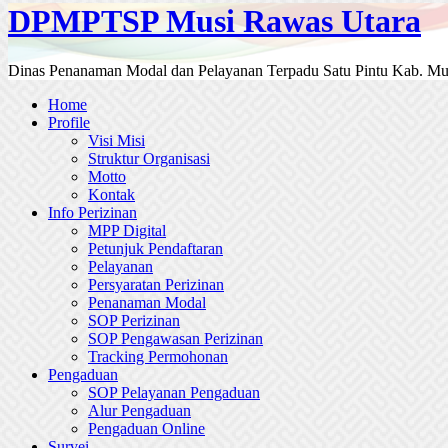
DPMPTSP Musi Rawas Utara
Dinas Penanaman Modal dan Pelayanan Terpadu Satu Pintu Kab. Mu
Home
Profile
Visi Misi
Struktur Organisasi
Motto
Kontak
Info Perizinan
MPP Digital
Petunjuk Pendaftaran
Pelayanan
Persyaratan Perizinan
Penanaman Modal
SOP Perizinan
SOP Pengawasan Perizinan
Tracking Permohonan
Pengaduan
SOP Pelayanan Pengaduan
Alur Pengaduan
Pengaduan Online
Survei