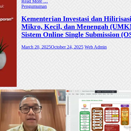
Read More …
Pengumuman
Kementerian Investasi dan Hiliri
Mikro, Kecil, dan Menengah (UMKM)
Sistem Online Single Submission (O
March 20, 2025
October 24, 2025
Web Admin